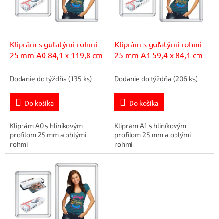
s
t
p
o
r
v
o
d
Kliprám s guľatými rohmi
Kliprám s guľatými rohmi
u
25 mm A0 84,1 x 119,8 cm
25 mm A1 59,4 x 84,1 cm
k
t
Dodanie do týždňa
(135 ks)
Dodanie do týždňa
(206 ks)
o
v
Do košíka
Do košíka
Kliprám A0 s hliníkovým
Kliprám A1 s hliníkovým
profilom 25 mm a oblými
profilom 25 mm a oblými
rohmi
rohmi