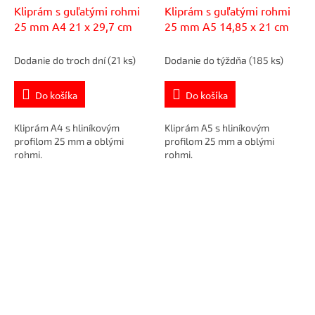
Kliprám s guľatými rohmi
Kliprám s guľatými rohmi
25 mm A4 21 x 29,7 cm
25 mm A5 14,85 x 21 cm
Dodanie do troch dní
(21 ks)
Dodanie do týždňa
(185 ks)
Do košíka
Do košíka
Kliprám A4 s hliníkovým
Kliprám A5 s hliníkovým
profilom 25 mm a oblými
profilom 25 mm a oblými
rohmi.
rohmi.