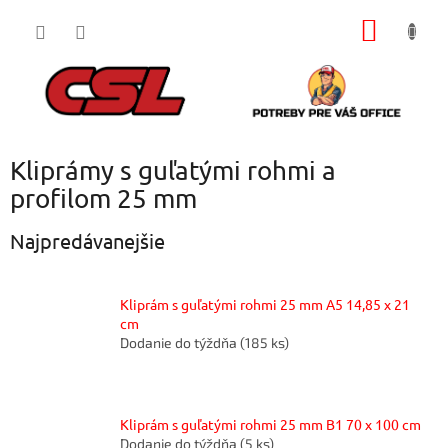
Prejsť
NÁKU
na
obsah
KOŠÍK
Kliprámy s guľatými rohmi a
profilom 25 mm
Najpredávanejšie
Kliprám s guľatými rohmi 25 mm A5 14,85 x 21
cm
Dodanie do týždňa
(185 ks)
Kliprám s guľatými rohmi 25 mm B1 70 x 100 cm
Dodanie do týždňa
(5 ks)