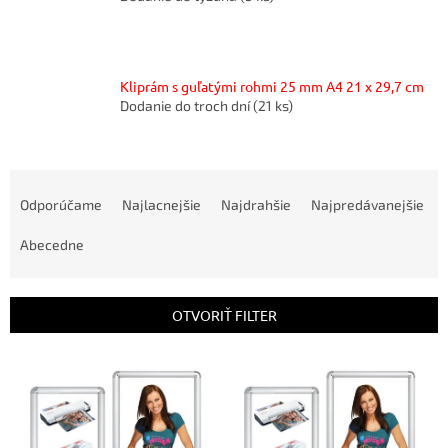
Kliprám s guľatými rohmi 25 mm A4 21 x 29,7 cm
Dodanie do troch dní
(21 ks)
R
a
Odporúčame
Najlacnejšie
Najdrahšie
Najpredávanejšie
d
e
Abecedne
n
i
e
OTVORIŤ FILTER
p
r
V
o
ý
d
p
u
i
k