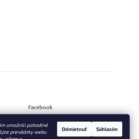
Facebook
ám umožnili pohodlné
Odmietnuť
Súhlasím
alýze prevádzky webu
e, výkon a