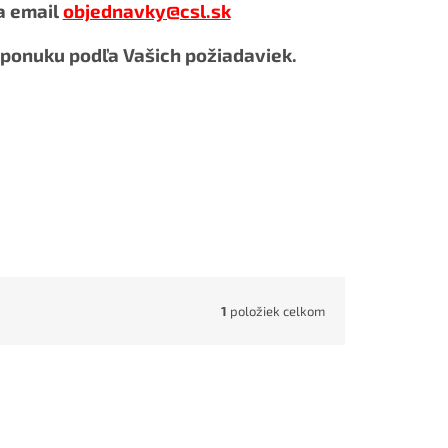
a email
objednavky@csl.sk
onuku podľa Vašich požiadaviek.
1
položiek celkom