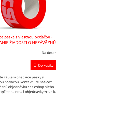
ca páska s vlastnou potlačou -
ANIE ŽIADOSTI O NEZÁVÄZNÚ
ULÁCIU
Na dotaz
Do košíka
e záujem o lepiace pásky s
ou potlačou, kontaktujte nás cez
äznú objednávku cez eshop alebo
píšte na email objednavky@csl.sk.
m následne...
O
v
l