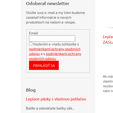
u
pásky
s
Odoberať newsletter
r
k
Obojstranné
p
o
t
Vložte svoj e-mail a my Vám budeme
r
d
Výstražné
o
zasielať informácie o nových
a
o
u
v
produktoch na našom e-shope.
vyznačovacie
d
k
Krepové
Obálky
u
t
a
Email
kartónové
k
Lepia
o
maskovacie
A4
t
ZASL
v
360x275mm
Baliace
Vložením e-mailu súhlasíte s
o
KALK
podmienkami ochrany osobných
Trvanlivé
BALIACE
v
mlieko
údajov
a s
podmienkami ochrany
FÓLIE
RAJO
osobných údajov
ŠPAGÁTY
plnotučné
PRIHLÁSIŤ SA
3,5% 1 ℓ
REZAČE
A
Bambusové
ČEPELE
Ak mát
pero
vlastn
BORGO
VIAZACE
nezáv
SPONY
STRAW
Blog
natur
nám na
ODVÍJAČE
My Vá
PÁSOK
Bublinkové
Lepiace pásky s vlastnou potlačou
A
obálky
FÓLIÍ
recyklované
Balíte a odosielate balíky zák...
SUMO
VIAZACIE