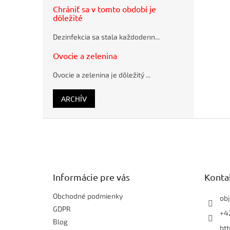
28,5x36cm
PÁSKY
Chrániť sa v tomto období je
hnedé
dôležité
BALIACE
Flash
PAPIERE
disk USB
Dezinfekcia sa stala každodenn...
ODVÍJAČE,
Q-
PÁSKOVAČE
CONNECT
Ovocie a zelenina
2.0, 4 GB
SŤAHOVACIE
PÁSKY
Ovocie a zelenina je dôležitý ...
ARCHÍV
Z
á
p
ä
t
Informácie pre vás
Konta
i
e
Obchodné podmienky
ob
GDPR
+42
Blog
ht