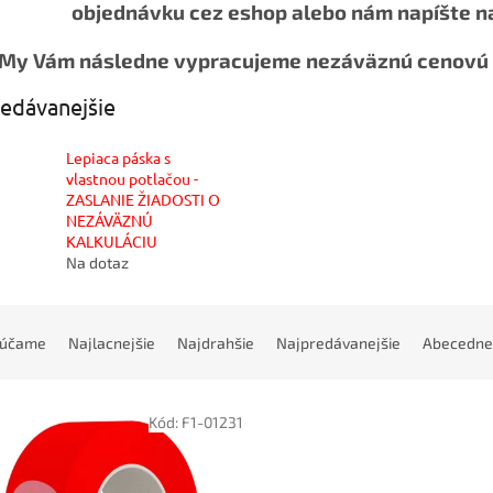
objednávku cez eshop alebo nám napíšte n
My Vám následne vypracujeme nezáväznú cenovú p
edávanejšie
Lepiaca páska s
vlastnou potlačou -
ZASLANIE ŽIADOSTI O
NEZÁVÄZNÚ
KALKULÁCIU
Na dotaz
rúčame
Najlacnejšie
Najdrahšie
Najpredávanejšie
Abecedne
Kód:
F1-01231