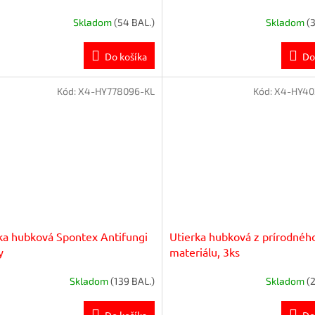
Skladom
(54 BAL.)
Skladom
(
Do košíka
Do
Kód:
X4-HY778096-KL
Kód:
X4-HY40
ka hubková Spontex Antifungi
Utierka hubková z prírodnéh
y
materiálu, 3ks
Skladom
(139 BAL.)
Skladom
(