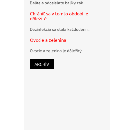
antibakteriálne
Balíte a odosielate balíky zák...
Schneider
prostriedky
K15 modré
Chrániť sa v tomto období je
Iné
plastové
dôležité
hygienické
potreby
Pramenitá
voda
Dezinfekcia sa stala každodenn...
Skladané
Rajec
uteráky
nesýtená
Ovocie a zelenina
a
12 x 0,33 ℓ
zásobníky
Ovocie a zelenina je dôležitý ...
Tekuté
mydlá
a
ARCHÍV
dávkovače
Toaletný
papier
do
zásobníkov
a
zásobníky
Uteráky
v
roliach
a
zásobníky
Mopy,