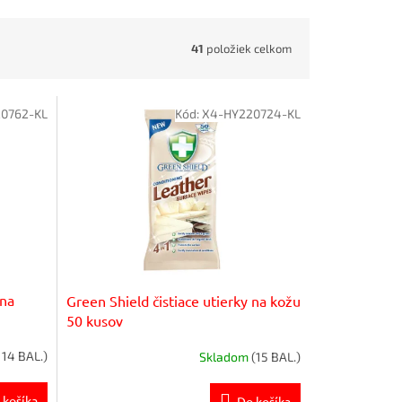
41
položiek celkom
0762-KL
Kód:
X4-HY220724-KL
 na
Green Shield čistiace utierky na kožu
50 kusov
114 BAL.)
Skladom
(15 BAL.)
 košíka
Do košíka