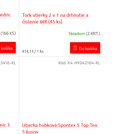
edric
Tork utierky 2 v 1 na drhnutie a
čistenie W8 (45 ks)
m
(166 KS)
Skladom
(2 KRT.)
 košíka
Do košíka
Jednotková
€14,13 / 1 ks
cena:
3416-KL
Kód:
X4-HY042164-KL
mic 3
Utierka hubková Spontex 5 Top Tex
5 kusov