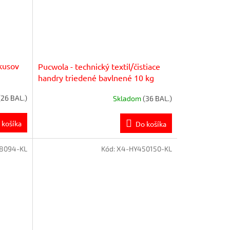
kusov
Pucwola - technický textil/čistiace
handry triedené bavlnené 10 kg
(26 BAL.)
Skladom
(36 BAL.)
 košíka
Do košíka
8094-KL
Kód:
X4-HY450150-KL