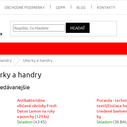
OBCHODNÉ PODMIENKY
GDPR
BLOG
KONTAKTY
HĽADAŤ
 handry
Utierky a handry
rky a handry
edávanejšie
Antibakteriálne
Pucwola - techni
vlhčené obrúsky Fresh
textil/čistiace h
Detox Lemon na ruky
triedené bavlne
a povrchy (120 ks)
kg
Skladom
(43 KS)
Skladom
(36 BAL