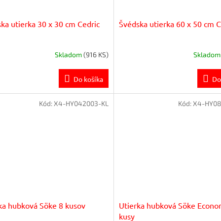
ka utierka 30 x 30 cm Cedric
Švédska utierka 60 x 50 cm C
Skladom
(916 KS)
Sklado
Do košíka
Do
Kód:
X4-HY042003-KL
Kód:
X4-HY08
ka hubková Söke 8 kusov
Utierka hubková Söke Econo
kusy