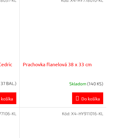
8031-KL
Kód:
X4-HY778010-KL
Cedric
Prachovka flanelová 38 x 33 cm
137 BAL.)
Skladom
(140 KS)
 košíka
Do košíka
77106-KL
Kód:
X4-HY911016-KL