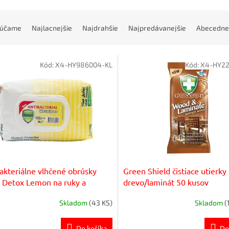
rúčame
Najlacnejšie
Najdrahšie
Najpredávanejšie
Abecedne
Kód:
X4-HY986004-KL
Kód:
X4-HY22
akteriálne vlhčené obrúsky
Green Shield čistiace utierky
 Detox Lemon na ruky a
drevo/laminát 50 kusov
hy (120 ks)
Skladom
(43 KS)
Skladom
(
Do košíka
Do