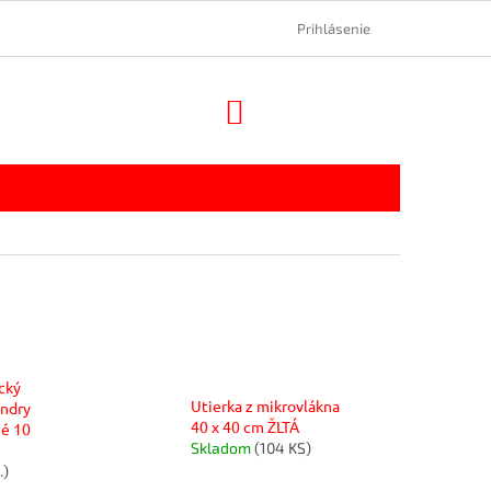
Prihlásenie
NÁKUPNÝ
KOŠÍK
cký
Utierka z mikrovlákna
andry
40 x 40 cm ŽLTÁ
né 10
Skladom
(104 KS)
.)