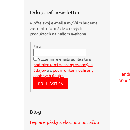
Osviežovače
d
vzduchu
u
Odoberať newsletter
a
k
ceresit
t
Vložte svoj e-mail a my Vám budeme
Utierky,
o
zasielať informácie o nových
hubky
v
a
produktoch na našom e-shope.
handry
Obálky
Utierky
Email
kartónové
na
A4
riad
360x275mm
Vložením e-mailu súhlasíte s
Hubky
podmienkami ochrany osobných
Bambusové
na
pero
údajov
a s
podmienkami ochrany
riad
Handr
BORGO
osobných údajov
Kefy,
50 x 
STRAW
drôtenky
PRIHLÁSIŤ SA
natur
a
Bublinkové
čistiace
valčeky
obálky
recyklované
Utierky
SUMO
a
Blog
28,5x36cm
handry
hnedé
Lepiace pásky s vlastnou potlačou
Dezinfekčné
Guľôčkové
a
pero