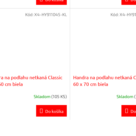
Kód:
X4-HY911045-KL
Kód:
X4-HY91
a na podlahu netkaná Classic
Handra na podlahu netkaná C
60 cm biela
60 x 70 cm biela
Skladom
(105 KS)
Skladom
Do košíka
Do