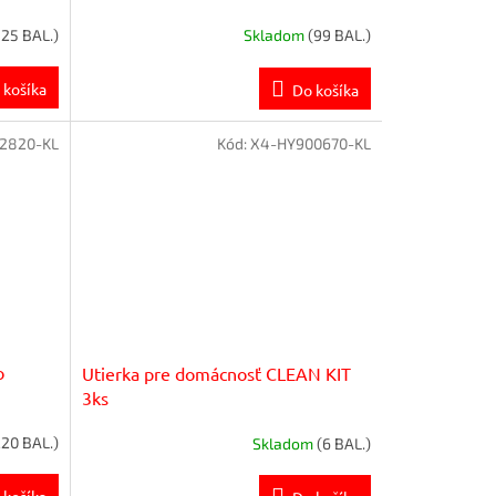
325 BAL.)
Skladom
(99 BAL.)
 košíka
Do košíka
2820-KL
Kód:
X4-HY900670-KL
o
Utierka pre domácnosť CLEAN KIT
3ks
220 BAL.)
Skladom
(6 BAL.)