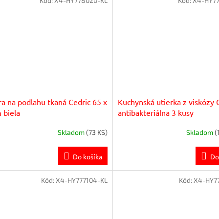
Kód:
X4-HY778020-KL
Kód:
X4-HY77
a na podlahu tkaná Cedric 65 x
Kuchynská utierka z viskózy 
 biela
antibakteriálna 3 kusy
Skladom
(73 KS)
Skladom
(
Do košíka
Do
Kód:
X4-HY777104-KL
Kód:
X4-HY7