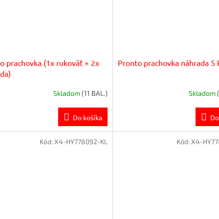
o prachovka (1x rukoväť + 2x
Pronto prachovka náhrada 5 
da)
Skladom
(11 BAL.)
Skladom
Do košíka
Do
Kód:
X4-HY778092-KL
Kód:
X4-HY77