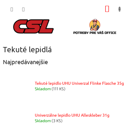
Prejsť
NÁKU
na
obsah
KOŠÍK
Tekuté lepidlá
Najpredávanejšie
Tekuté lepidlo UHU Univerzal Flinke Flasche 35g
Skladom
(111 KS)
Univerzálne lepidlo UHU Alleskleber 31g
Skladom
(3 KS)