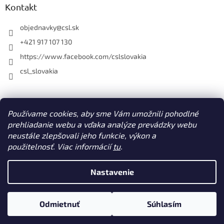
ý
Kontakt
p
i
objednavky
@
csl.sk
s
u
+421 917 107 130
https://www.facebook.com/cslslovakia
csl_slovakia
Facebook
Používame cookies, aby sme Vám umožnili pohodlné
prehliadanie webu a vďaka analýze prevádzky webu
neustále zlepšovali jeho funkcie, výkon a
použitelnosť. Viac informácií
tu
.
Vytvoril Shoptet
Nastavenie
Copyright 2026
CSL s. r. o. www.csl.sk
. Všetky práva vyhradené.
Odmietnuť
Súhlasím
Upraviť nastavenie cookies