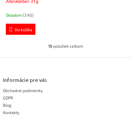
Alleskleber 31g
Skladom
(3 KS)
Do košíka
15
položiek celkom
O
v
Z
l
á
á
d
p
a
ä
Informácie pre vás
c
t
i
Obchodné podmienky
i
e
e
GDPR
p
r
Blog
v
Kontakty
k
y
v