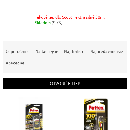
Tekuté lepidlo Scotch extra silné 30ml
Skladom
(9 KS)
R
a
Odporúčame
Najlacnejšie
Najdrahšie
Najpredávanejšie
d
e
Abecedne
n
i
e
OTVORIŤ FILTER
p
r
V
o
ý
d
p
u
i
k
s
t
p