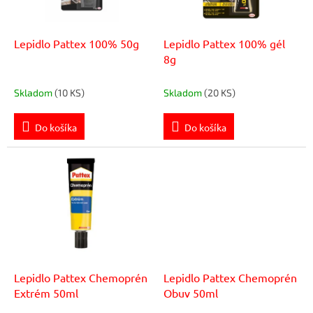
o
r
v
o
d
Lepidlo Pattex 100% 50g
Lepidlo Pattex 100% gél
u
8g
k
t
Skladom
(10 KS)
Skladom
(20 KS)
o
v
Do košíka
Do košíka
Lepidlo Pattex Chemoprén
Lepidlo Pattex Chemoprén
Extrém 50ml
Obuv 50ml