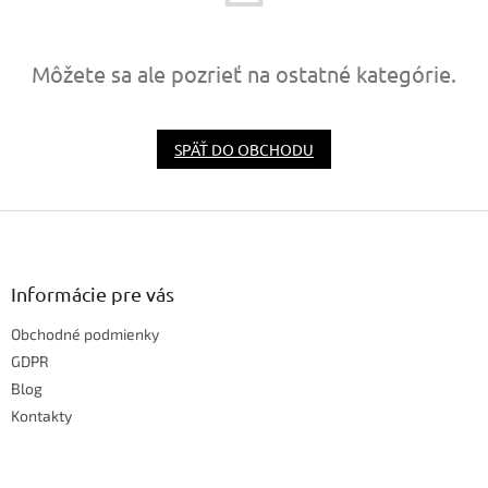
Môžete sa ale pozrieť na ostatné kategórie.
SPÄŤ DO OBCHODU
Z
á
p
ä
Informácie pre vás
t
Obchodné podmienky
i
e
GDPR
Blog
Kontakty