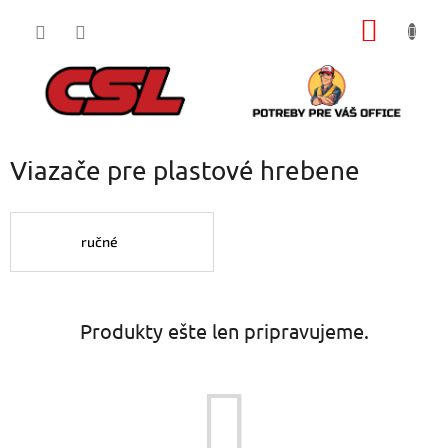
Prejsť
NÁKU
na
obsah
KOŠÍK
Viazače pre plastové hrebene
ručné
Produkty ešte len pripravujeme.