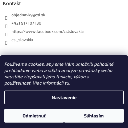
Kontakt
objednavky
@
csl.sk
+421 917 107 130
https://www.facebook.com/cslslovakia
csl_slovakia
Facebook
Používame cookies, aby sme Vám umožnili pohodlné
prehliadanie webu a vďaka analýze prevádzky webu
neustále zlepšovali jeho funkcie, výkon a
použitelnosť. Viac informácií
tu
.
Vytvoril Shoptet
Nastavenie
Copyright 2026
CSL s. r. o. www.csl.sk
. Všetky práva vyhradené.
Odmietnuť
Súhlasím
Upraviť nastavenie cookies