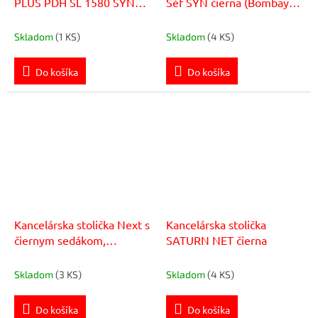
PLUS PDH SL 1580 SYN
Šéf SYN čierna (Bombay
modrá BN3 + podrúčky
02) + PDH nastaviteľný +
AR08
podrúčky P44
Skladom
(1 KS)
Skladom
(4 KS)
Do košíka
Do košíka
Kancelárska stolička Next s
Kancelárska stolička
čiernym sedákom,
SATURN NET čierna
operadlo sivá sieťovina
Skladom
(3 KS)
Skladom
(4 KS)
Do košíka
Do košíka