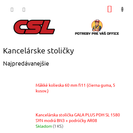
Prejsť
NÁKU
na
obsah
KOŠÍK
Kancelárske stoličky
Najpredávanejšie
Mäkké kolieska 60 mm fi11 (čierna guma, 5
kusov.)
Kancelárska stolička GALA PLUS PDH SL 1580
SYN modrá BN3 + podrúčky AR08
Skladom
(1 KS)