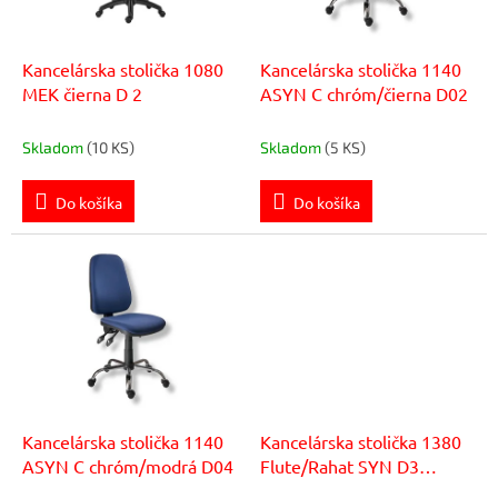
o
r
v
o
d
Kancelárska stolička 1080
Kancelárska stolička 1140
u
MEK čierna D 2
ASYN C chróm/čierna D02
k
t
Skladom
(10 KS)
Skladom
(5 KS)
o
v
Do košíka
Do košíka
Kancelárska stolička 1140
Kancelárska stolička 1380
ASYN C chróm/modrá D04
Flute/Rahat SYN D3
červená