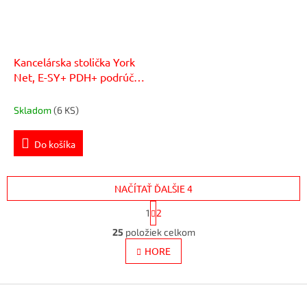
Kancelárska stolička York
Net, E-SY+ PDH+ podrúčky
čierna
Skladom
(6 KS)
Do košíka
NAČÍTAŤ ĎALŠIE 4
S
1
2
t
O
r
25
položiek celkom
v
á
l
HORE
n
k
á
o
d
v
Z
a
a
c
á