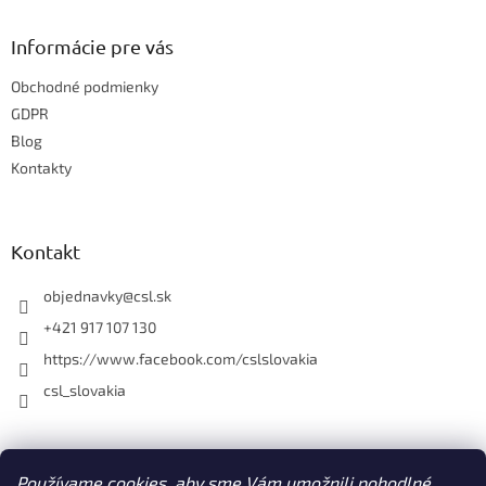
n
i
p
i
e
ä
e
Informácie pre vás
p
t
r
Obchodné podmienky
i
v
e
GDPR
k
y
Blog
v
Kontakty
ý
p
i
s
Kontakt
u
objednavky
@
csl.sk
+421 917 107 130
https://www.facebook.com/cslslovakia
csl_slovakia
Facebook
Používame cookies, aby sme Vám umožnili pohodlné