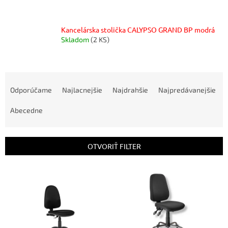
Kancelárska stolička CALYPSO GRAND BP modrá
Skladom
(2 KS)
R
a
Odporúčame
Najlacnejšie
Najdrahšie
Najpredávanejšie
d
e
Abecedne
n
i
e
OTVORIŤ FILTER
p
r
V
o
ý
d
p
u
i
k
s
t
p