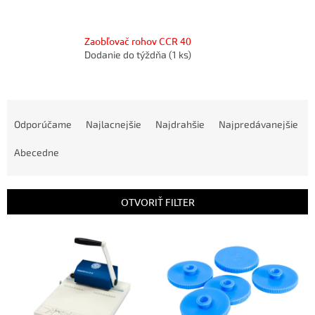
Zaobľovač rohov CCR 40
Dodanie do týždňa
(1 ks)
R
a
Odporúčame
Najlacnejšie
Najdrahšie
Najpredávanejšie
d
e
Abecedne
n
i
e
OTVORIŤ FILTER
p
r
V
o
ý
d
p
u
i
k
s
t
p