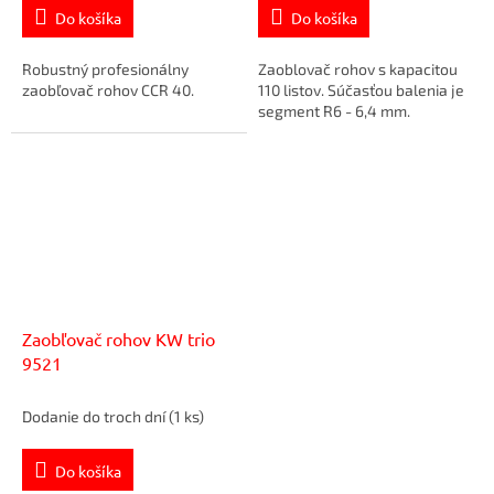
Do košíka
Do košíka
Robustný profesionálny
Zaoblovač rohov s kapacitou
zaobľovač rohov CCR 40.
110 listov. Súčasťou balenia je
segment R6 - 6,4 mm.
Zaobľovač rohov KW trio
9521
Dodanie do troch dní
(1 ks)
Do košíka