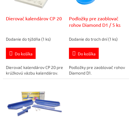
o
r
v
o
d
Dierovač kalendárov CP 20
Podložky pre zaoblovač
u
rohov Diamond D1 / 5 ks
k
t
Dodanie do týždňa
(1 ks)
Dodanie do troch dní
(1 ks)
o
v
Do košíka
Do košíka
Dierovač kalendárov CP 20 pre
Podložky pre zaoblovač rohov
krúžkovú väzbu kalendárov.
Diamond D1.