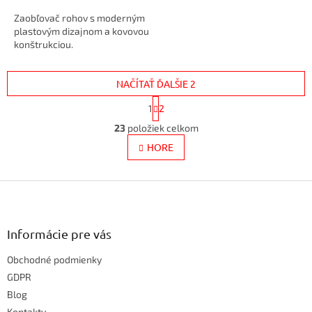
Zaobľovač rohov s moderným
plastovým dizajnom a kovovou
konštrukciou.
NAČÍTAŤ ĎALŠIE 2
S
1
2
t
O
r
23
položiek celkom
v
á
l
HORE
n
k
á
o
d
v
Z
a
a
c
á
n
i
p
i
e
ä
e
Informácie pre vás
p
t
r
Obchodné podmienky
i
v
e
GDPR
k
y
Blog
v
Kontakty