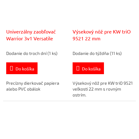
Univerzálny zaobľovač
Výsekový nôž pre KW triO
Warrior 3v1 Versatile
9521 22 mm
Dodanie do troch dní
(1 ks)
Dodanie do týždňa
(11 ks)
Do košíka
Do košíka
Precízny dierkovač papiera
Výsekový nôž pre KW triO 9521
alebo PVC obálok
veľkosti 22 mm s rovným
ostrím.