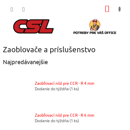
Prejsť
NÁKU
na
obsah
KOŠÍK
Zaoblovače a príslušenstvo
Najpredávanejšie
Zaobľovací nôž pre CCR - R 4 mm
Dodanie do týždňa
(1 ks)
Zaobľovací nôž pre CCR - R 6 mm
Dodanie do týždňa
(1 ks)