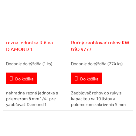
rezná jednotka R 6 na
Ručný zaobľovač rohov KW
DIAMOND 1
triO 9777
Dodanie do týždňa
(1 ks)
Dodanie do týždňa
(274 ks)
Do košíka
Do košíka
náhradná rezná jednotka s
Zaobľovač rohov do ruky s
priemerom 6 mm 1/4" pre
kapacitou na 10 listov a
yaobľovač Diamond 1
polomerom zakrivenia 5 mm