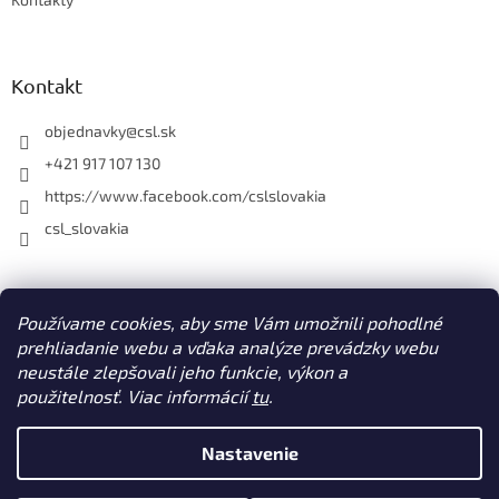
ý
p
i
s
Kontakt
u
objednavky
@
csl.sk
+421 917 107 130
https://www.facebook.com/cslslovakia
csl_slovakia
Facebook
Používame cookies, aby sme Vám umožnili pohodlné
prehliadanie webu a vďaka analýze prevádzky webu
neustále zlepšovali jeho funkcie, výkon a
použitelnosť. Viac informácií
tu
.
Vytvoril Shoptet
Nastavenie