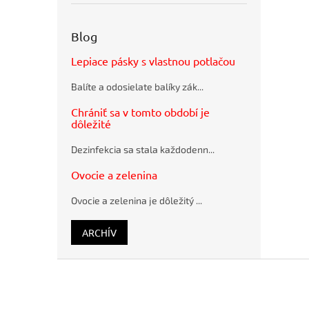
obálky
Doplnky
recyklované
na
SUMO
stôl
Blog
28,5x36cm
Allura
hnedé
Ďalší
Lepiace pásky s vlastnou potlačou
nábytok
Guľôčkové
a
pero
Balíte a odosielate balíky zák...
príslušenstvo
Schneider
K15 modré
Iné
Chrániť sa v tomto období je
plastové
doplnky
dôležité
stola
Pramenitá
voda
Predlžovačky
Dezinfekcia sa stala každodenn...
Rajec
Ventilátory
nesýtená
Ovocie a zelenina
12 x 0,33 ℓ
Paravány
Ovocie a zelenina je dôležitý ...
Kancelársky
nábytok
Hobis
ARCHÍV
Kontajnery
Hobis
Z
Písacie
á
stoly
Hobis
p
Gate