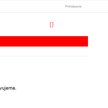
Prihlásenie
NÁKUPNÝ
KOŠÍK
avujeme.