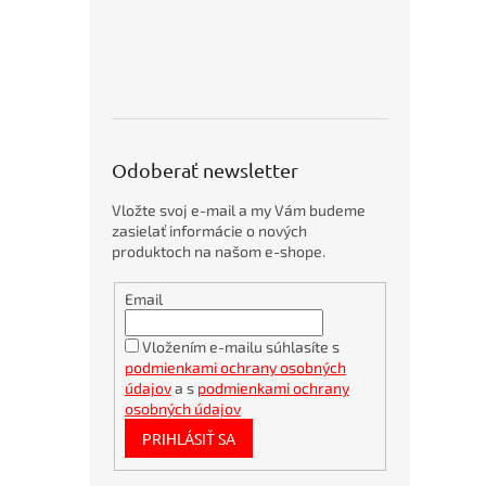
stoličky
o
a
p
kreslá
5
Vešiaky,
p
ramienka
r
a
hodiny
o
d
Lampy
u
a
Odoberať newsletter
žiarovky
k
t
Opierky
Vložte svoj e-mail a my Vám budeme
o
chrbta
zasielať informácie o nových
v
a
produktoch na našom e-shope.
nôh
Obálky
Kovový
Email
kartónové
nábytok
A4
Doplnky
360x275mm
Vložením e-mailu súhlasíte s
k
podmienkami ochrany osobných
nábytku
Bambusové
pero
údajov
a s
podmienkami ochrany
Podložky
BORGO
osobných údajov
pod
STRAW
stoličky
PRIHLÁSIŤ SA
natur
a
rohože
Bublinkové