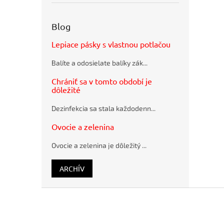
obálky
TLAČOVÉ
recyklované
MATERIÁLY
SUMO
ZAOBLOVAČE
Blog
28,5x36cm
A
hnedé
ČISLOVAČKY
Lepiace pásky s vlastnou potlačou
Guľôčkové
SKLADAČKY
pero
PAPIERA
Balíte a odosielate balíky zák...
Schneider
VŔTAČKY
K15 modré
Chrániť sa v tomto období je
PAPIERA
plastové
dôležité
A
Pramenitá
PRÍSLUŠENSTVO
voda
Dezinfekcia sa stala každodenn...
RYHOVACIE
Rajec
A
nesýtená
Ovocie a zelenina
PERFOROVACIE
12 x 0,33 ℓ
STROJE
Ovocie a zelenina je dôležitý ...
OCHRANNÉ
DELIACE
STENY
ARCHÍV
SPOTREBNÝ
MATERIÁL
Z
TABULE
á
A
p
PREZENTAČNÉ
SYSTÉMY