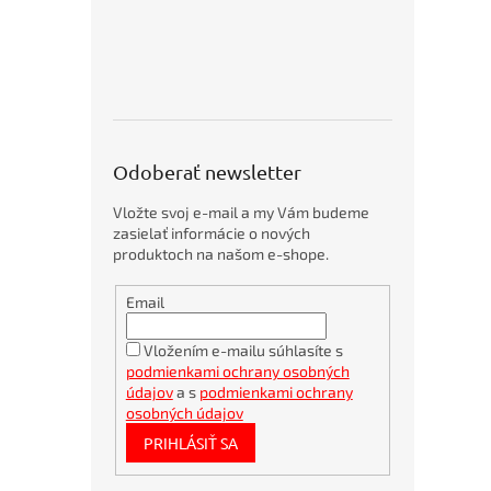
o
ODPADOVÉ
p
NÁDOBY
KOBRA
5
p
AKČNÉ
r
PRODUKTY
o
ZOŠIVAČKY
d
/
u
DIEROVAČKY
Odoberať newsletter
/
k
NITOVAČKY
t
Vložte svoj e-mail a my Vám budeme
o
SKARTOVACIE
zasielať informácie o nových
v
STROJE
produktoch na našom e-shope.
A
PRÍSLUŠENSTVO
Obálky
Email
kartónové
VIAZACIE
A4
STROJE
360x275mm
A
Vložením e-mailu súhlasíte s
PRÍSLUŠENSTVO
podmienkami ochrany osobných
Bambusové
REZAČKY
pero
údajov
a s
podmienkami ochrany
PAPIERA
BORGO
osobných údajov
A
STRAW
OREZÁVATKÁ
PRIHLÁSIŤ SA
natur
LAMINÁTORY
Bublinkové