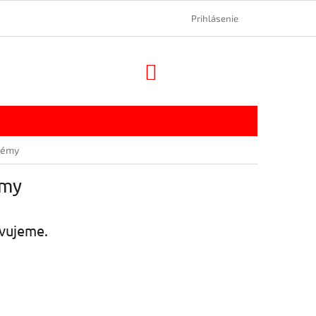
Prihlásenie
NÁKUPNÝ
KOŠÍK
stémy
émy
avujeme.