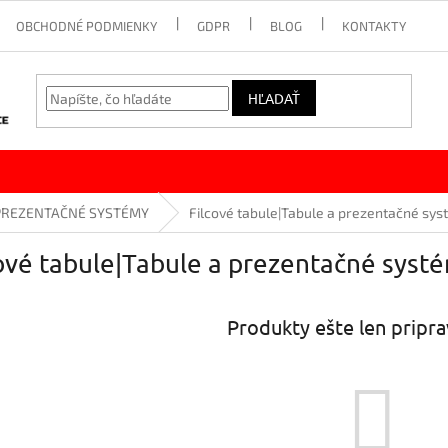
OBCHODNÉ PODMIENKY
GDPR
BLOG
KONTAKTY
HĽADAŤ
PREZENTAČNÉ SYSTÉMY
Filcové tabule|Tabule a prezentačné sy
ové tabule|Tabule a prezentačné syst
Produkty ešte len pripr