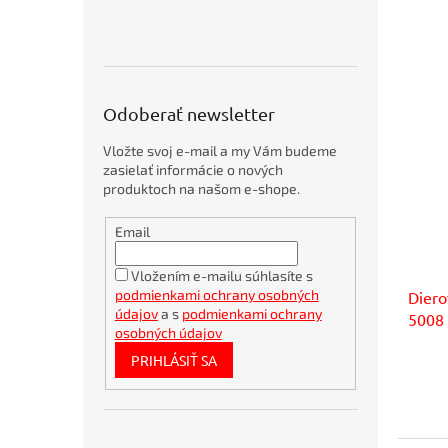
5
p
r
o
d
u
Odoberať newsletter
k
t
Vložte svoj e-mail a my Vám budeme
o
zasielať informácie o nových
v
produktoch na našom e-shope.
Obálky
Email
kartónové
A4
360x275mm
Vložením e-mailu súhlasíte s
podmienkami ochrany osobných
Dier
Bambusové
pero
údajov
a s
podmienkami ochrany
5008 
BORGO
osobných údajov
STRAW
PRIHLÁSIŤ SA
natur
Bublinkové
obálky
recyklované
SUMO