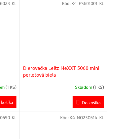
6023-KL
Kód:
X4-ES601001-KL
0
Dierovačka Leitz NeXXT 5060 mini
perleťová biela
dom
(1 KS)
Skladom
(1 KS)
 košíka
Do košíka
0650-KL
Kód:
X4-NO250614-KL