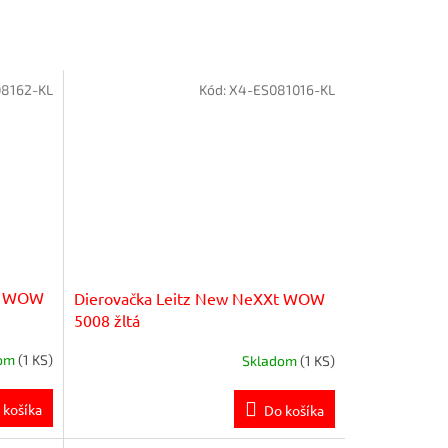
8162-KL
Kód:
X4-ES081016-KL
Xt WOW
Dierovačka Leitz New NeXXt WOW
5008 žltá
dom
(1 KS)
Skladom
(1 KS)
 košíka
Do košíka