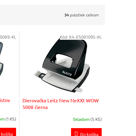
34
položiek celkom
0089-KL
Kód:
X4-ES081095-KL
istov
Dierovačka Leitz New NeXXt WOW
5008 čierna
dom
(1 KS)
Skladom
(5 KS)
 košíka
Do košíka