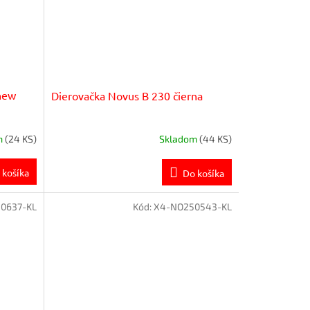
new
Dierovačka Novus B 230 čierna
m
(24 KS)
Skladom
(44 KS)
 košíka
Do košíka
0637-KL
Kód:
X4-NO250543-KL