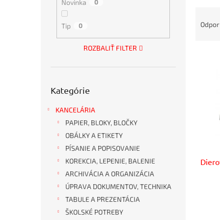
Novinka
0
R
a
Odpo
Tip
0
d
e
ROZBALIŤ FILTER
V
n
ý
i
p
e
Preskočiť
i
p
Kategórie
kategórie
s
r
p
o
KANCELÁRIA
r
d
PAPIER, BLOKY, BLOČKY
o
u
OBÁLKY A ETIKETY
d
k
PÍSANIE A POPISOVANIE
u
t
Diero
KOREKCIA, LEPENIE, BALENIE
k
o
t
v
ARCHIVÁCIA A ORGANIZÁCIA
o
ÚPRAVA DOKUMENTOV, TECHNIKA
v
TABULE A PREZENTÁCIA
ŠKOLSKÉ POTREBY