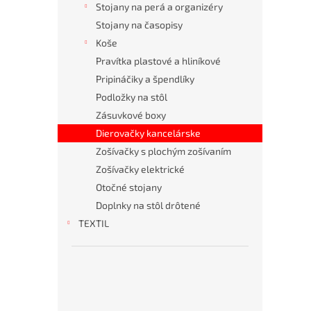
Stojany na perá a organizéry
Stojany na časopisy
Koše
Pravítka plastové a hliníkové
Pripináčiky a špendlíky
Podložky na stôl
Zásuvkové boxy
Dierovačky kancelárske
Zošívačky s plochým zošívaním
Zošívačky elektrické
Otočné stojany
Doplnky na stôl drôtené
KANCELÁRSKE
HYGIENA
OBČERSTVENIE
OBALOVÝ
TONERY
OCHRANNÉ
TEXTIL
ZARIADENIA
A
MATERIÁL
PRACOVNÉ
KANCELÁRSKY
DROGÉRIA
POMÔCKY
NÁBYTOK
T
o
p