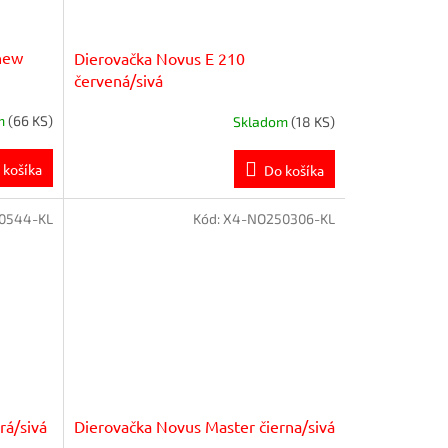
new
Dierovačka Novus E 210
červená/sivá
m
(66 KS)
Skladom
(18 KS)
 košíka
Do košíka
0544-KL
Kód:
X4-NO250306-KL
rá/sivá
Dierovačka Novus Master čierna/sivá