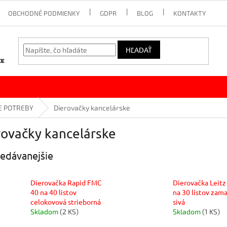
OBCHODNÉ PODMIENKY
GDPR
BLOG
KONTAKTY
HĽADAŤ
E POTREBY
Dierovačky kancelárske
rovačky kancelárske
edávanejšie
Dierovačka Rapid FMC
Dierovačka Leitz
40 na 40 listov
na 30 listov zam
celokovová strieborná
sivá
Skladom
(2 KS)
Skladom
(1 KS)