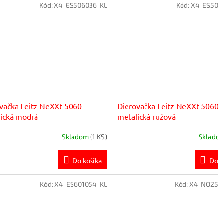
Kód:
X4-ES506036-KL
Kód:
X4-ES50
vačka Leitz NeXXt 5060
Dierovačka Leitz NeXXt 506
ická modrá
metalická ružová
Skladom
(1 KS)
Skla
Do košíka
Do
Kód:
X4-ES601054-KL
Kód:
X4-NO25