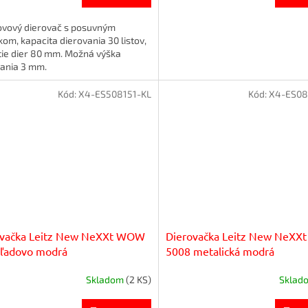
ovový dierovač s posuvným
kom, kapacita dierovania 30 listov,
tie dier 80 mm. Možná výška
vania 3 mm.
Kód:
X4-ES508151-KL
Kód:
X4-ES08
ovačka Leitz New NeXXt WOW
Dierovačka Leitz New NeX
 ľadovo modrá
5008 metalická modrá
Skladom
(2 KS)
Sklad