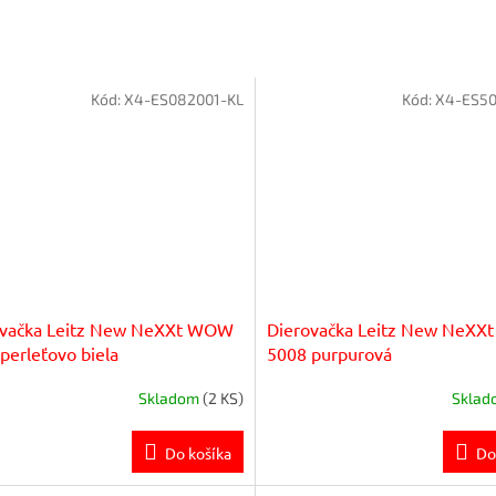
Kód:
X4-ES082001-KL
Kód:
X4-ES50
ovačka Leitz New NeXXt WOW
Dierovačka Leitz New NeX
perleťovo biela
5008 purpurová
Skladom
(2 KS)
Skla
Do košíka
Do