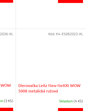
2036-KL
Kód:
X4-ES082023-KL
Xt WOW
Dierovačka Leitz New NeXXt WOW
5008 metalická ružová
om
(3 KS)
Skladom
(4 KS)