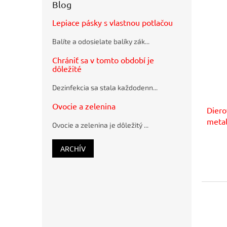
Blog
28,5x36cm
hnedé
Lepiace pásky s vlastnou potlačou
Flash
disk USB
Balíte a odosielate balíky zák...
Q-
CONNECT
Chrániť sa v tomto období je
2.0, 4 GB
dôležité
Guľôčkové
pero
Dezinfekcia sa stala každodenn...
Schneider
K15 modré
Ovocie a zelenina
Diero
plastové
metal
Ovocie a zelenina je dôležitý ...
ARCHÍV