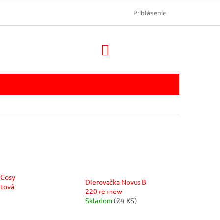
Prihlásenie
NÁKUPNÝ
KOŠÍK
 Cosy
Dierovačka Novus B
atová
220 re+new
Skladom
(24 KS)