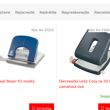
rúčame
Najlacnejšie
Najdrahšie
Najpredávanejšie
Abecedne
Kód:
A4-01255
Kód:
X4-ES04
vač Boxer P2 modrý
Dierovačka Leitz Cosy na 30 l
zamatová sivá
Skla
Do košíka
Do