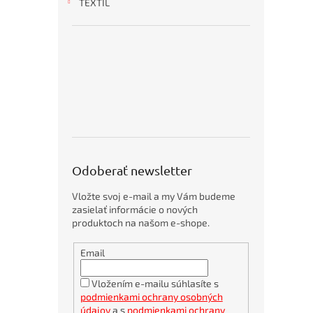
KANCELÁRSKE
HYGIENA
OBČERSTVENIE
OBALOVÝ
TONERY
OCHRANNÉ
TEXTIL
ZARIADENIA
A
MATERIÁL
PRACOVNÉ
KANCELÁRSKY
DROGÉRIA
POMÔCKY
NÁBYTOK
T
o
p
5
p
r
o
d
u
Odoberať newsletter
k
t
Vložte svoj e-mail a my Vám budeme
o
zasielať informácie o nových
v
produktoch na našom e-shope.
Obálky
Email
kartónové
A4
360x275mm
Vložením e-mailu súhlasíte s
podmienkami ochrany osobných
Bambusové
pero
údajov
a s
podmienkami ochrany