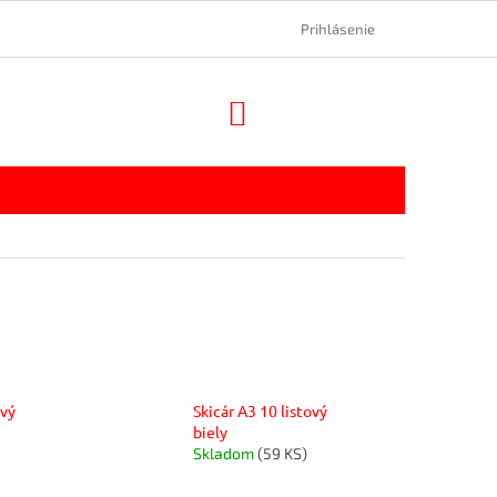
Prihlásenie
NÁKUPNÝ
KOŠÍK
ový
Skicár A3 10 listový
biely
Skladom
(59 KS)