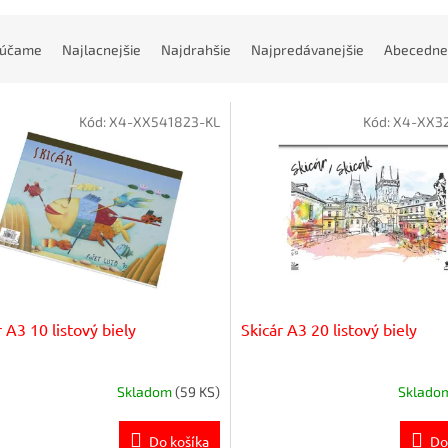
rúčame
Najlacnejšie
Najdrahšie
Najpredávanejšie
Abecedne
Kód:
X4-XX541823-KL
Kód:
X4-XX32
r A3 10 listový biely
Skicár A3 20 listový biely
Skladom
(59 KS)
Sklado
Do košíka
Do