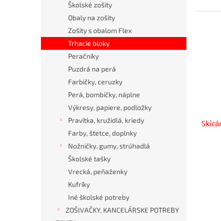
Školské zošity
Obaly na zošity
Zošity s obalom Flex
Trhacie bloky
Peračníky
Puzdrá na perá
Farbičky, ceruzky
Perá, bombičky, náplne
Výkresy, papiere, podložky
Pravítka, kružidlá, kriedy
Skicá
Farby, štetce, doplnky
Nožničky, gumy, strúhadlá
Školské tašky
Vrecká, peňaženky
Kufríky
Iné školské potreby
ZOŠIVAČKY, KANCELÁRSKE POTREBY