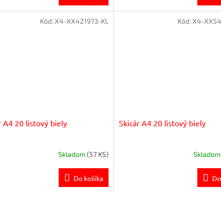
Kód:
X4-XX421973-KL
Kód:
X4-XX54
r A4 20 listový biely
Skicár A4 20 listový biely
Skladom
(57 KS)
Sklado
Do košíka
Do