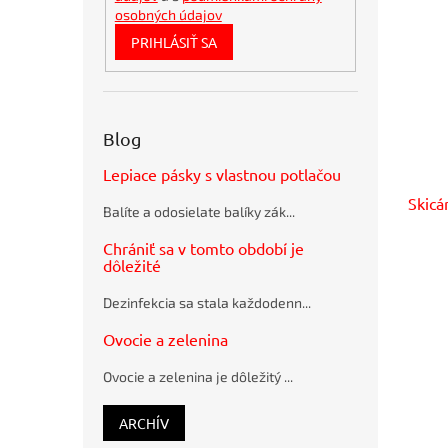
BORGO
osobných údajov
STRAW
PRIHLÁSIŤ SA
natur
Bublinkové
obálky
recyklované
SUMO
Blog
28,5x36cm
hnedé
Lepiace pásky s vlastnou potlačou
Guľôčkové
pero
Skicá
Balíte a odosielate balíky zák...
Schneider
K15 modré
Chrániť sa v tomto období je
plastové
dôležité
Pramenitá
voda
Dezinfekcia sa stala každodenn...
Rajec
nesýtená
Ovocie a zelenina
12 x 0,33 ℓ
Ovocie a zelenina je dôležitý ...
ARCHÍV