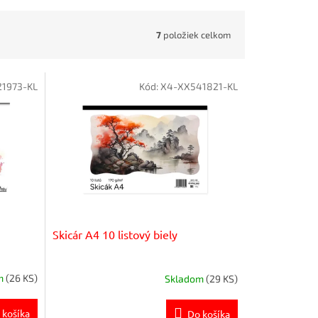
7
položiek celkom
1973-KL
Kód:
X4-XX541821-KL
Skicár A4 10 listový biely
m
(26 KS)
Skladom
(29 KS)
 košíka
Do košíka