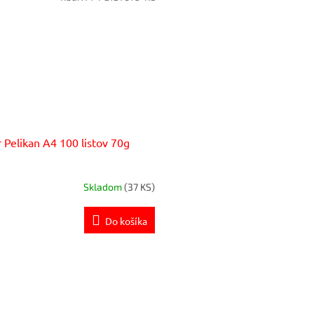
r Pelikan A4 100 listov 70g
Skladom
(37 KS)
Do košíka
O
v
l
á
d