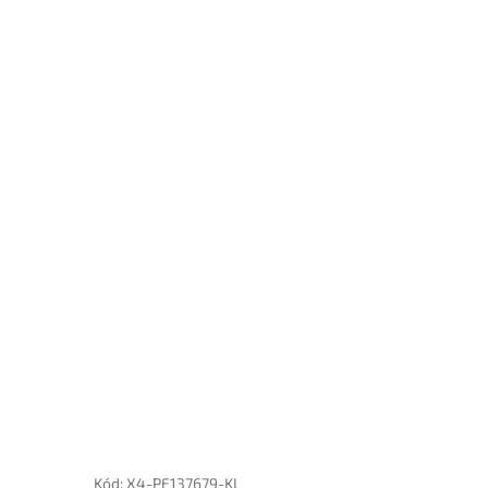
Kód:
X4-PE137679-KL