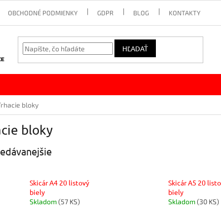
OBCHODNÉ PODMIENKY
GDPR
BLOG
KONTAKTY
HĽADAŤ
Trhacie bloky
cie bloky
edávanejšie
Skicár A4 20 listový
Skicár A5 20 list
biely
biely
Skladom
(57 KS)
Skladom
(30 KS)