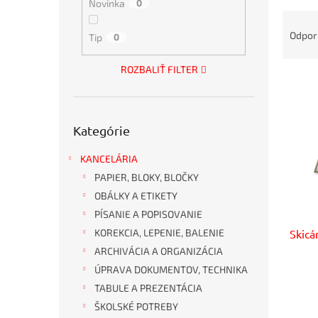
Novinka
0
R
a
Odpo
Tip
0
d
e
ROZBALIŤ FILTER
V
n
ý
i
p
e
Preskočiť
i
p
Kategórie
kategórie
s
r
p
o
KANCELÁRIA
r
d
PAPIER, BLOKY, BLOČKY
o
u
OBÁLKY A ETIKETY
d
k
PÍSANIE A POPISOVANIE
u
t
Skicá
KOREKCIA, LEPENIE, BALENIE
k
o
t
v
ARCHIVÁCIA A ORGANIZÁCIA
o
ÚPRAVA DOKUMENTOV, TECHNIKA
v
TABULE A PREZENTÁCIA
ŠKOLSKÉ POTREBY