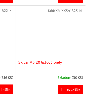
1822-KL
Kód:
X4-XX541825-KL
Skicár A5 20 listový biely
m
(316 KS)
Skladom
(30 KS)
 košíka
Do košíka