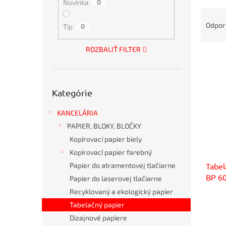
Novinka
0
R
a
Odpo
Tip
0
d
e
ROZBALIŤ FILTER
V
n
ý
i
p
e
Preskočiť
i
p
Kategórie
kategórie
s
r
p
o
KANCELÁRIA
r
d
PAPIER, BLOKY, BLOČKY
o
u
Kopírovací papier biely
d
k
Kopírovací papier farebný
u
t
Tabel
Papier do atramentovej tlačiarne
k
o
BP 60
t
v
Papier do laserovej tlačiarne
o
Recyklovaný a ekologický papier
v
Tabelačný papier
Dizajnové papiere