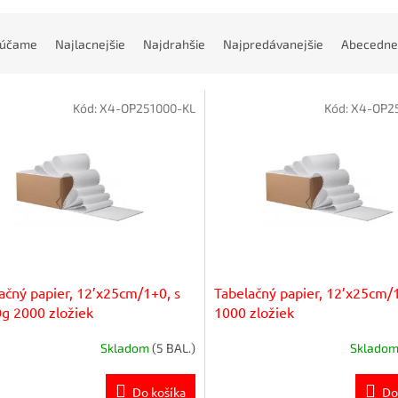
rúčame
Najlacnejšie
Najdrahšie
Najpredávanejšie
Abecedne
Kód:
X4-OP251000-KL
Kód:
X4-OP25
ačný papier, 12’x25cm/1+0, s
Tabelačný papier, 12’x25cm/
g 2000 zložiek
1000 zložiek
Skladom
(5 BAL.)
Sklado
Do košíka
Do