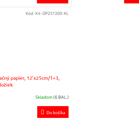
Kód:
X4-OP251300-KL
ačný papier, 12’x25cm/1+3,
ložiek
Skladom
(6 BAL.)
Do košíka
O
v