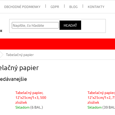
OBCHODNÉ PODMIENKY
GDPR
BLOG
KONTAKTY
HĽADAŤ
Tabelačný papier
elačný papier
edávanejšie
Tabelačný papier,
Tabelačný papier
12’x25cm/1+3, 500
12’x25cm/1+2, 7
zložiek
zložiek
Skladom
(6 BAL.)
Skladom
(39 BAL