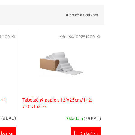
4
položiek celkom
1100-KL
Kód:
X4-OP251200-KL
1+1,
Tabelačný papier, 12’x25cm/1+2,
750 zložiek
m
(9 BAL.)
Skladom
(39 BAL.)
 košíka
Do košíka