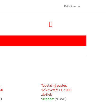
Prihlásenie
NÁKUPNÝ
KOŠÍK
,
Tabelačný papier,
50
12’x25cm/1+1, 1000
zložiek
.)
Skladom
(9 BAL.)