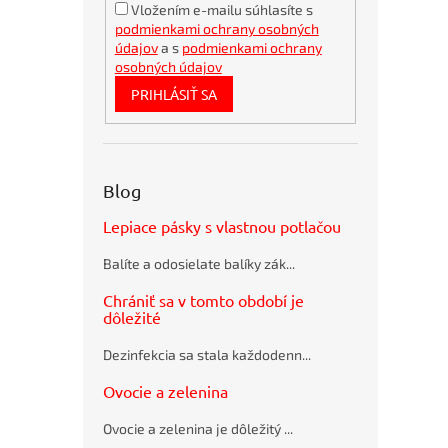
360x275mm
Vložením e-mailu súhlasíte s
podmienkami ochrany osobných
Bambusové
pero
údajov
a s
podmienkami ochrany
BORGO
osobných údajov
STRAW
PRIHLÁSIŤ SA
natur
Bublinkové
obálky
recyklované
SUMO
Blog
28,5x36cm
hnedé
Lepiace pásky s vlastnou potlačou
Guľôčkové
pero
Balíte a odosielate balíky zák...
Schneider
K15 modré
Chrániť sa v tomto období je
plastové
dôležité
Pramenitá
voda
Dezinfekcia sa stala každodenn...
Rajec
nesýtená
Ovocie a zelenina
12 x 0,33 ℓ
Ovocie a zelenina je dôležitý ...