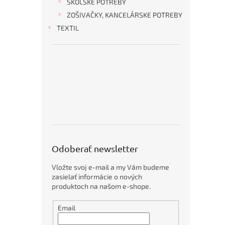
ŠKOLSKÉ POTREBY
ZOŠIVAČKY, KANCELÁRSKE POTREBY
KANCELÁRSKE
HYGIENA
OBČERSTVENIE
OBALOVÝ
TONERY
OCHRANNÉ
TEXTIL
ZARIADENIA
A
MATERIÁL
PRACOVNÉ
KANCELÁRSKY
DROGÉRIA
POMÔCKY
NÁBYTOK
T
o
p
5
p
r
o
d
u
Odoberať newsletter
k
t
Vložte svoj e-mail a my Vám budeme
o
zasielať informácie o nových
v
produktoch na našom e-shope.
Obálky
Email
kartónové
A4