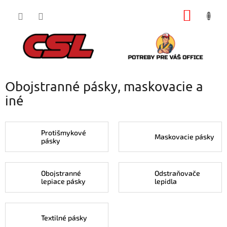
Prejsť
NÁKU
na
obsah
KOŠÍK
Obojstranné pásky, maskovacie a
iné
Protišmykové
Maskovacie pásky
pásky
Obojstranné
Odstraňovače
lepiace pásky
lepidla
Textilné pásky