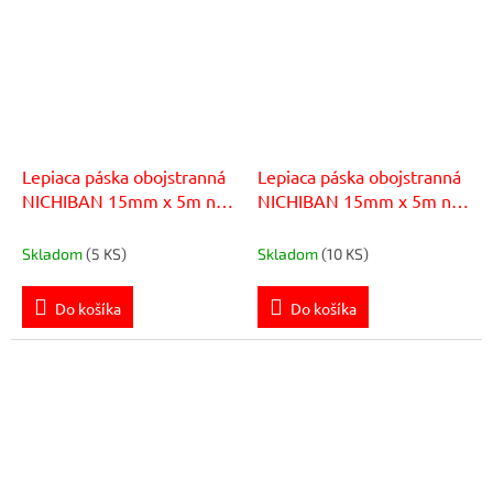
Lepiaca páska obojstranná
Lepiaca páska obojstranná
NICHIBAN 15mm x 5m na
NICHIBAN 15mm x 5m na
drevo z netkanej textílie
gumu a kožu z netkanej
textílie
Skladom
(5 KS)
Skladom
(10 KS)
Do košíka
Do košíka