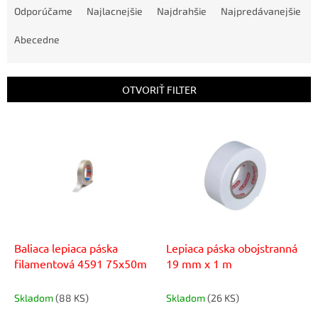
a
Odporúčame
Najlacnejšie
Najdrahšie
Najpredávanejšie
d
e
Abecedne
n
i
e
OTVORIŤ FILTER
p
r
V
o
ý
d
p
u
i
k
s
t
p
o
r
v
o
d
Baliaca lepiaca páska
Lepiaca páska obojstranná
u
filamentová 4591 75x50m
19 mm x 1 m
k
t
Skladom
(88 KS)
Skladom
(26 KS)
o