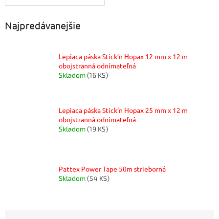
Najpredávanejšie
Lepiaca páska Stick’n Hopax 12 mm x 12 m
obojstranná odnímateľná
Skladom
(16 KS)
Lepiaca páska Stick’n Hopax 25 mm x 12 m
obojstranná odnímateľná
Skladom
(19 KS)
Pattex Power Tape 50m strieborná
Skladom
(54 KS)
R