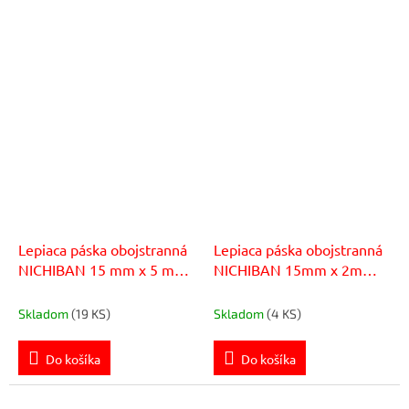
Lepiaca páska obojstranná
Lepiaca páska obojstranná
NICHIBAN 15 mm x 5 m
NICHIBAN 15mm x 2m
univerzálna
vodeodolná polyetylenová
Skladom
(19 KS)
Skladom
(4 KS)
Do košíka
Do košíka