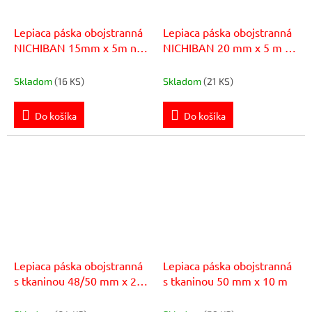
Lepiaca páska obojstranná
Lepiaca páska obojstranná
NICHIBAN 15mm x 5m na
NICHIBAN 20 mm x 5 m na
sklo a kovy
vonkajšie použitie
premiestniteľná
Skladom
(16 KS)
Skladom
(21 KS)
Do košíka
Do košíka
Lepiaca páska obojstranná
Lepiaca páska obojstranná
s tkaninou 48/50 mm x 25
s tkaninou 50 mm x 10 m
m