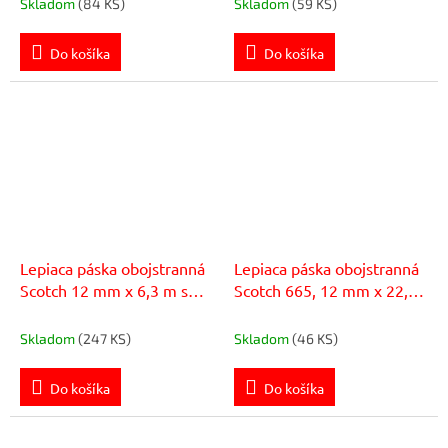
Skladom
(84 KS)
Skladom
(59 KS)
Do košíka
Do košíka
Lepiaca páska obojstranná
Lepiaca páska obojstranná
Scotch 12 mm x 6,3 m s
Scotch 665, 12 mm x 22,8
dispenzorom
m, v krabičke
Skladom
(247 KS)
Skladom
(46 KS)
Do košíka
Do košíka