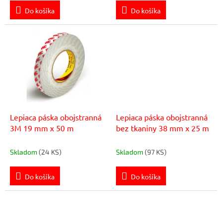
v
Do košíka
Do košíka
Lepiaca páska obojstranná
Lepiaca páska obojstranná
3M 19 mm x 50 m
bez tkaniny 38 mm x 25 m
Skladom
(24 KS)
Skladom
(97 KS)
Do košíka
Do košíka