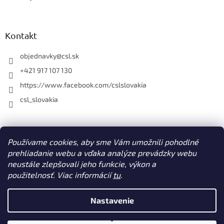
ý
p
i
s
Kontakt
u
objednavky
@
csl.sk
+421 917 107 130
https://www.facebook.com/cslslovakia
csl_slovakia
Facebook
Používame cookies, aby sme Vám umožnili pohodlné
prehliadanie webu a vďaka analýze prevádzky webu
neustále zlepšovali jeho funkcie, výkon a
použitelnosť. Viac informácií
tu
.
Vytvoril Shoptet
Nastavenie
Copyright 2026
CSL s. r. o. www.csl.sk
. Všetky práva vyhradené.