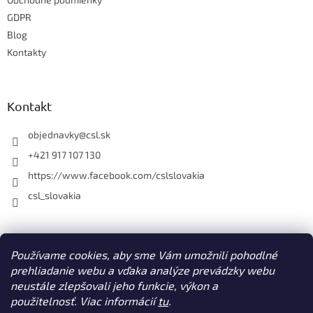
i
v
e
GDPR
k
y
Blog
v
Kontakty
ý
p
i
s
Kontakt
u
objednavky
@
csl.sk
+421 917 107 130
https://www.facebook.com/cslslovakia
csl_slovakia
Facebook
Používame cookies, aby sme Vám umožnili pohodlné
prehliadanie webu a vďaka analýze prevádzky webu
neustále zlepšovali jeho funkcie, výkon a
použitelnosť. Viac informácií
tu
.