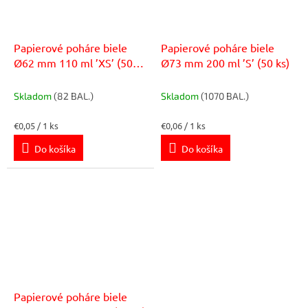
Papierové poháre biele
Papierové poháre biele
Ø62 mm 110 ml ’XS’ (50
Ø73 mm 200 ml ’S’ (50 ks)
ks)
Skladom
(82 BAL.)
Skladom
(1070 BAL.)
Jednotková
Jednotková
€0,05 / 1 ks
€0,06 / 1 ks
cena:
cena:
Do košíka
Do košíka
Papierové poháre biele