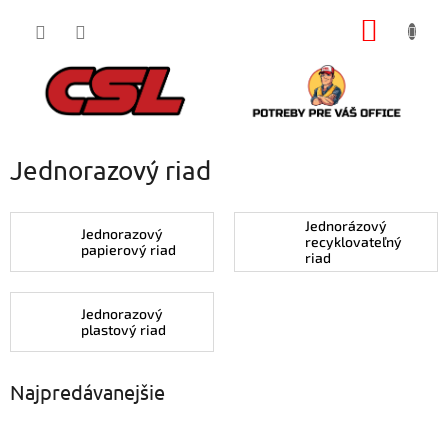
Prejsť
NÁKU
na
obsah
KOŠÍK
Jednorazový riad
Jednorázový
Jednorazový
recyklovateľný
papierový riad
riad
Jednorazový
plastový riad
Najpredávanejšie