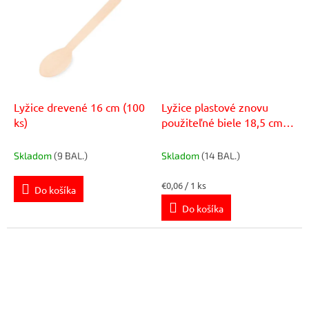
Lyžice drevené 16 cm (100
Lyžice plastové znovu
ks)
použiteľné biele 18,5 cm
(50 ks)
Skladom
(9 BAL.)
Skladom
(14 BAL.)
Jednotková
€0,06 / 1 ks
Do košíka
cena:
Do košíka