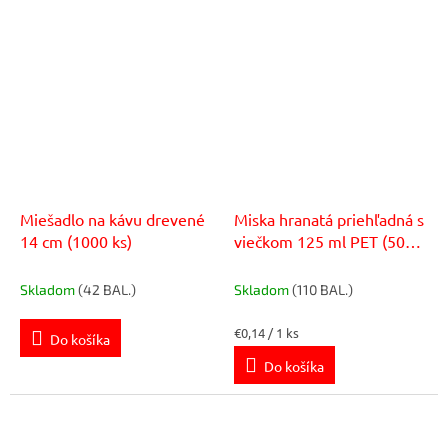
Miešadlo na kávu drevené
Miska hranatá priehľadná s
14 cm (1000 ks)
viečkom 125 ml PET (50
ks)
Skladom
(42 BAL.)
Skladom
(110 BAL.)
Jednotková
€0,14 / 1 ks
Do košíka
cena:
Do košíka