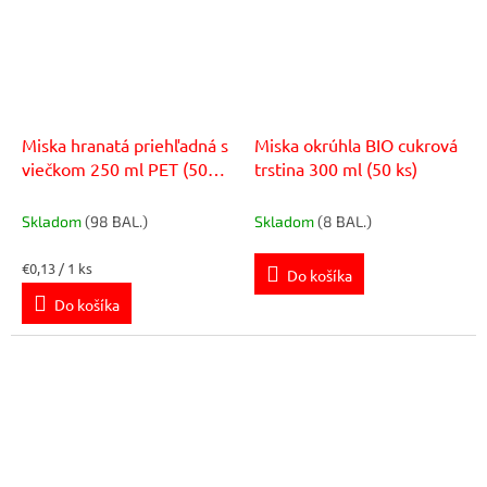
Miska hranatá priehľadná s
Miska okrúhla BIO cukrová
viečkom 250 ml PET (50
trstina 300 ml (50 ks)
ks)
Skladom
(98 BAL.)
Skladom
(8 BAL.)
Jednotková
€0,13 / 1 ks
Do košíka
cena:
Do košíka