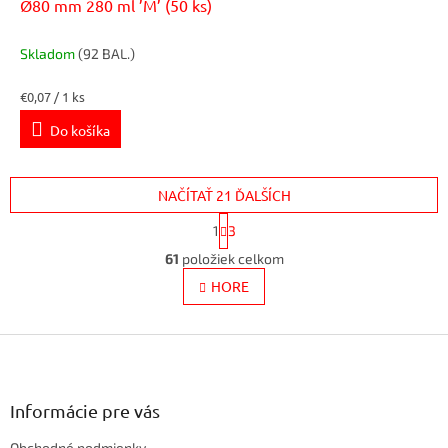
Ø80 mm 280 ml ’M’ (50 ks)
Skladom
(92 BAL.)
Jednotková
€0,07 / 1 ks
cena:
Do košíka
NAČÍTAŤ 21 ĎALŠÍCH
S
1
3
t
O
r
61
položiek celkom
v
á
l
HORE
n
k
á
o
d
v
Z
a
a
c
á
n
i
p
i
e
ä
e
Informácie pre vás
p
t
r
Obchodné podmienky