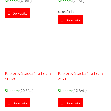
Skladom
(4 BAL.)
Skladom
(2 BAL.)
Jednotková
€0,05 / 1 ks
Do košíka
cena:
Do košíka
Papierová tácka 11x17 cm
Papierová tácka 11x17cm
100ks
25ks
Skladom
(20 BAL.)
Skladom
(42 BAL.)
Do košíka
Do košíka