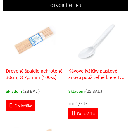
e
OTVORIŤ FILTER
p
r
V
o
ý
d
p
u
i
k
s
t
p
o
r
v
o
d
Drevené špajdle nehrotené
Kávove lyžičky plastové
u
30cm, Ø 2,5 mm (100ks)
znovu použiteľné biele 13
k
cm (50 ks)
t
Skladom
(28 BAL.)
Skladom
(25 BAL.)
o
v
Jednotková
€0,03 / 1 ks
Do košíka
cena:
Do košíka