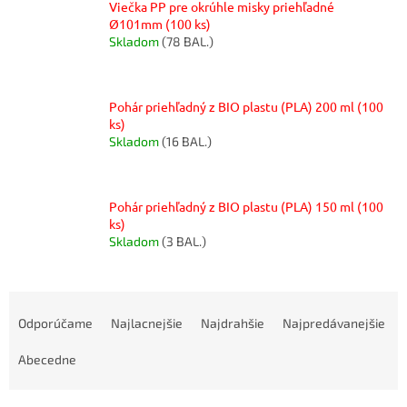
Viečka PP pre okrúhle misky priehľadné
Ø101mm (100 ks)
Skladom
(78 BAL.)
Pohár priehľadný z BIO plastu (PLA) 200 ml (100
ks)
Skladom
(16 BAL.)
Pohár priehľadný z BIO plastu (PLA) 150 ml (100
ks)
Skladom
(3 BAL.)
R
a
Odporúčame
Najlacnejšie
Najdrahšie
Najpredávanejšie
d
e
Abecedne
n
i