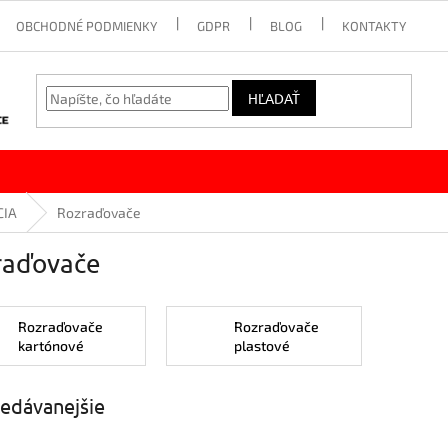
OBCHODNÉ PODMIENKY
GDPR
BLOG
KONTAKTY
HĽADAŤ
CIA
Rozraďovače
raďovače
Rozraďovače
Rozraďovače
kartónové
plastové
edávanejšie