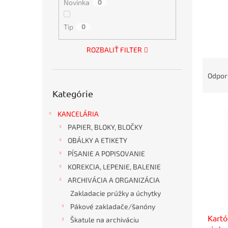
Novinka
0
Tip
0
ROZBALIŤ FILTER
R
a
Odpo
d
Preskočiť
Kategórie
kategórie
e
V
n
KANCELÁRIA
ý
i
PAPIER, BLOKY, BLOČKY
p
e
i
p
OBÁLKY A ETIKETY
s
r
PÍSANIE A POPISOVANIE
p
o
KOREKCIA, LEPENIE, BALENIE
r
d
ARCHIVÁCIA A ORGANIZÁCIA
o
u
Zakladacie prúžky a úchytky
d
k
u
Pákové zakladače/šanóny
t
Kart
k
o
Škatule na archiváciu