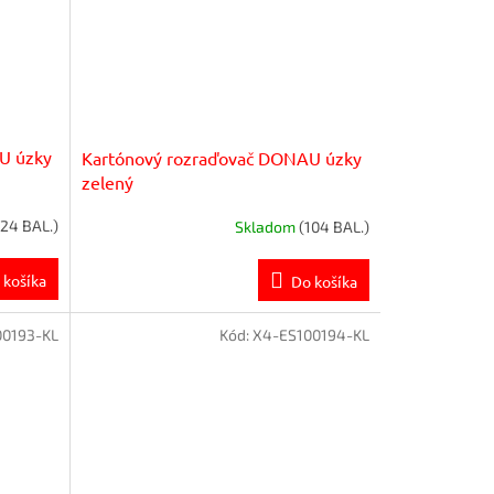
U úzky
Kartónový rozraďovač DONAU úzky
zelený
(24 BAL.)
Skladom
(104 BAL.)
 košíka
Do košíka
00193-KL
Kód:
X4-ES100194-KL