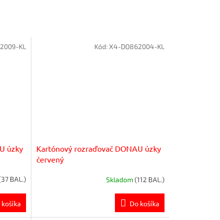
2009-KL
Kód:
X4-DO862004-KL
U úzky
Kartónový rozraďovač DONAU úzky
červený
(37 BAL.)
Skladom
(112 BAL.)
 košíka
Do košíka