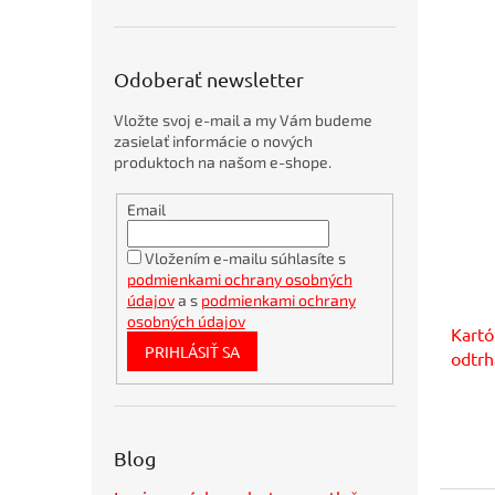
r
o
d
u
Odoberať newsletter
k
t
Vložte svoj e-mail a my Vám budeme
o
zasielať informácie o nových
v
produktoch na našom e-shope.
Obálky
Email
kartónové
A4
360x275mm
Vložením e-mailu súhlasíte s
podmienkami ochrany osobných
Bambusové
pero
údajov
a s
podmienkami ochrany
BORGO
osobných údajov
Kart
STRAW
PRIHLÁSIŤ SA
natur
odtrh
Bublinkové
obálky
recyklované
SUMO
Blog
28,5x36cm
hnedé