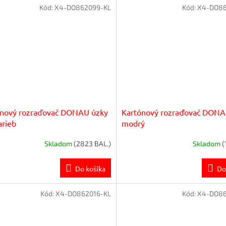
Kód:
X4-DO862099-KL
Kód:
X4-DO86
ónový rozraďovač DONAU úzky
Kartónový rozraďovač DONA
arieb
modrý
Skladom
(2823 BAL.)
Skladom
(
Do košíka
Do
Kód:
X4-DO862016-KL
Kód:
X4-DO86