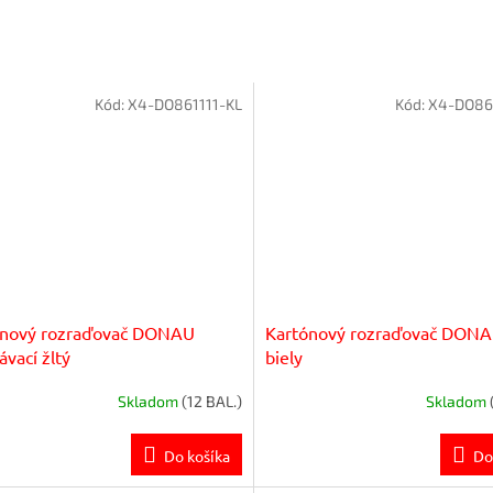
Kód:
X4-DO861111-KL
Kód:
X4-DO86
ónový rozraďovač DONAU
Kartónový rozraďovač DONA
ávací žltý
biely
Skladom
(12 BAL.)
Skladom
Do košíka
Do