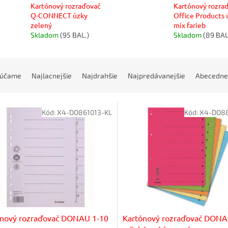
Kartónový rozraďovač
Kartónový rozra
Q-CONNECT úzky
Office Products 
zelený
mix farieb
Skladom
(95 BAL.)
Skladom
(89 BAL
rúčame
Najlacnejšie
Najdrahšie
Najpredávanejšie
Abecedne
Kód:
X4-DO861013-KL
Kód:
X4-DO86
ónový rozraďovač DONAU 1-10
Kartónový rozraďovač DON