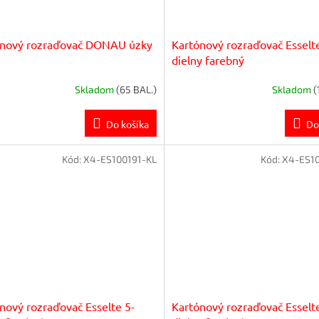
ónový rozraďovač DONAU úzky
Kartónový rozraďovač Esselt
dielny farebný
Skladom
(65 BAL.)
Skladom
(
Do košíka
Do
Kód:
X4-ES100191-KL
Kód:
X4-ES1
nový rozraďovač Esselte 5-
Kartónový rozraďovač Esselte