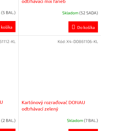
odtrhávací mix farieb
m
(5 BAL.)
Skladom
(52 SADA)
 košíka
Do košíka
1112-KL
Kód:
X4-DO861106-KL
AU
Kartónový rozraďovač DONAU
odtrhávací zelený
m
(2 BAL.)
Skladom
(7 BAL.)