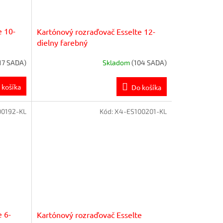
e 10-
Kartónový rozraďovač Esselte 12-
dielny farebný
17 SADA)
Skladom
(104 SADA)
 košíka
Do košíka
00192-KL
Kód:
X4-ES100201-KL
 6-
Kartónový rozraďovač Esselte