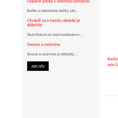
Lepiace pásky s vlastnou potlačou
Guľôčkové
pero
Balíte a odosielate balíky zák...
Schneider
K15 modré
Chrániť sa v tomto období je
plastové
dôležité
Pramenitá
voda
Dezinfekcia sa stala každodenn...
Rajec
nesýtená
Ovocie a zelenina
12 x 0,33 ℓ
Ovocie a zelenina je dôležitý ...
Kart
mix f
ARCHÍV