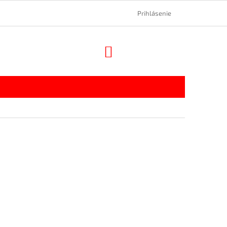
Prihlásenie
NÁKUPNÝ
KOŠÍK