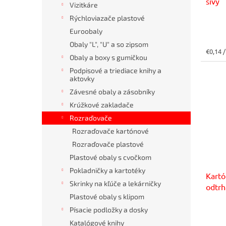
sivý
t
v
Vizitkáre
o
Rýchloviazače plastové
v
Euroobaly
Obaly "L", "U" a so zipsom
Jedno
€0,14 /
Obaly a boxy s gumičkou
cena:
Podpisové a triediace knihy a
aktovky
Závesné obaly a zásobníky
Krúžkové zakladače
Rozraďovače
Rozraďovače kartónové
Rozraďovače plastové
Plastové obaly s cvočkom
Pokladničky a kartotéky
Kart
Skrinky na kľúče a lekárničky
odtrh
Plastové obaly s klipom
Písacie podložky a dosky
Katalógové knihy