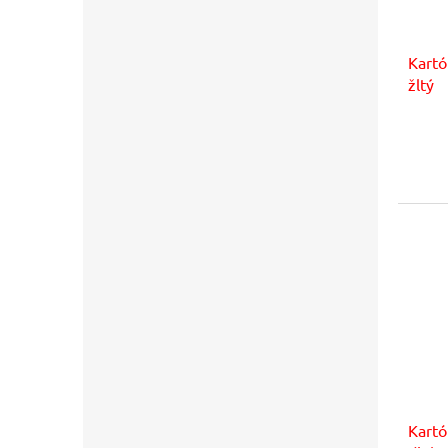
Kart
žltý
Kartó