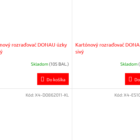
ónový rozraďovač DONAU úzky
Kartónový rozraďovač DONA
ý
sivý
Skladom
(105 BAL.)
Skladom
Do košíka
Do
Kód:
X4-DO862011-KL
Kód:
X4-ES1