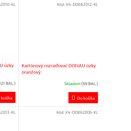
2010-KL
Kód:
X4-DO862012-KL
U úzky
Kartónový rozraďovač DONAU úzky
oranžový
121 BAL.)
Skladom
(69 BAL.)
 košíka
Do košíka
2013-KL
Kód:
X4-DO862006-KL