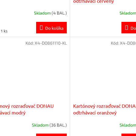
odtrhávací červený
Skladom
(4 BAL.)
Sklado
Do košíka
Do
tková
 1 ks
Kód:
X4-DO861110-KL
Kód:
X4-DO86
ónový rozraďovač DONAU
Kartónový rozraďovač DON
ávací modrý
odtrhávací oranžový
Skladom
(36 BAL.)
Sklado