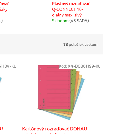
ďovač
Plastový rozraďovač
úzky
Q-CONNECT 10-
dielny maxi sivý
.)
Skladom
(45 SADA)
78
položiek celkom
1104-KL
Kód:
X4-DO861199-KL
AU
Kartónový rozraďovač DONAU