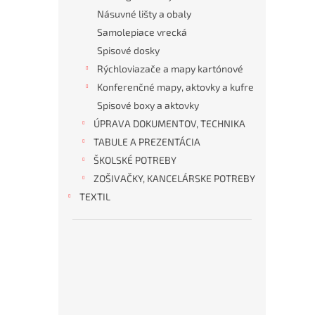
Násuvné lišty a obaly
Samolepiace vrecká
Spisové dosky
Rýchloviazače a mapy kartónové
Konferenčné mapy, aktovky a kufre
Spisové boxy a aktovky
ÚPRAVA DOKUMENTOV, TECHNIKA
TABULE A PREZENTÁCIA
ŠKOLSKÉ POTREBY
ZOŠIVAČKY, KANCELÁRSKE POTREBY
KANCELÁRSKE
HYGIENA
OBČERSTVENIE
OBALOVÝ
TONERY
OCHRANNÉ
TEXTIL
ZARIADENIA
A
MATERIÁL
PRACOVNÉ
KANCELÁRSKY
DROGÉRIA
POMÔCKY
NÁBYTOK
T
o
p
5
p