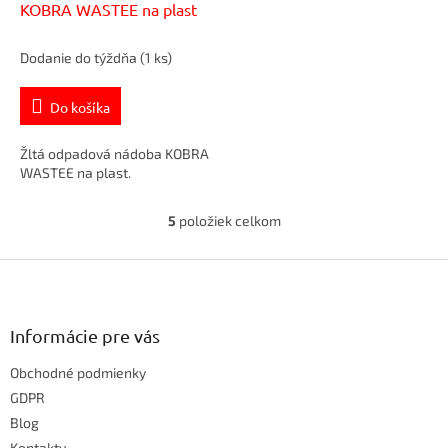
KOBRA WASTEE na plast
Dodanie do týždňa
(1 ks)
Do košíka
Žltá odpadová nádoba KOBRA
WASTEE na plast.
5
položiek celkom
O
v
Z
l
á
á
d
p
a
ä
Informácie pre vás
c
t
i
Obchodné podmienky
i
e
e
GDPR
p
r
Blog
v
Kontakty