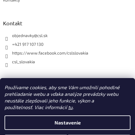
k
y
v
ý
Kontakt
p
i
objednavky
@
csl.sk
s
u
+421 917 107 130
https://www.facebook.com/cslslovakia
csl_slovakia
Facebook
Používame cookies, aby sme Vám umožnili pohodlné
prehliadanie webu a vďaka analýze prevádzky webu
neustále zlepšovali jeho funkcie, výkon a
použitelnosť. Viac informácií
tu
.
Vytvoril Shoptet
Nastavenie