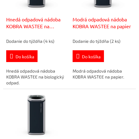
o
r
v
o
d
Hnedá odpadová nádoba
Modrá odpadová nádoba
u
KOBRA WASTEE na
KOBRA WASTEE na papier
k
biologický odpad
t
Dodanie do týždňa
(4 ks)
Dodanie do týždňa
(2 ks)
o
v
Do košíka
Do košíka
Hnedá odpadová nádoba
Modrá odpadová nádoba
KOBRA WASTEE na biologický
KOBRA WASTEE na papier.
odpad.