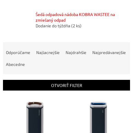
Šedá odpadová nádoba KOBRA WASTEE na
zmiešaný odpad
Dodanie do týždňa
(2 ks)
R
a
Odporúčame
Najlacnejšie
Najdrahšie
Najpredávanejšie
d
e
Abecedne
n
i
e
OTVORIŤ FILTER
p
r
V
o
ý
d
p
u
i
k
s
t
p