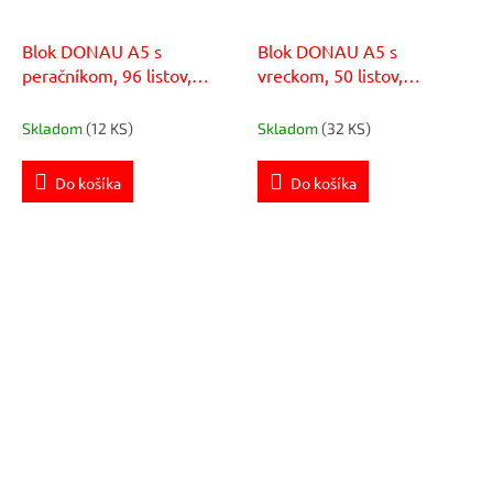
Blok DONAU A5 s
Blok DONAU A5 s
peračníkom, 96 listov,
vreckom, 50 listov,
papier 70 g/m² ,
bodkované linajkovanie
bodkované linajkovanie
Skladom
(12 KS)
Skladom
(32 KS)
Do košíka
Do košíka