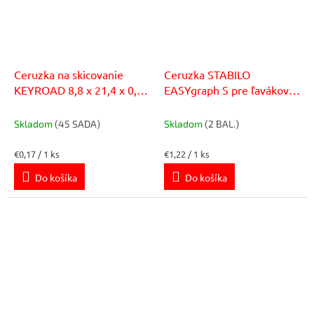
Ceruzka na skicovanie
Ceruzka STABILO
KEYROAD 8,8 x 21,4 x 0,9
EASYgraph S pre ľavákov
cm, 12 ks
modrá 6 ks
Skladom
(45 SADA)
Skladom
(2 BAL.)
Jednotková
Jednotková
€0,17 / 1 ks
€1,22 / 1 ks
cena:
cena:
Do košíka
Do košíka