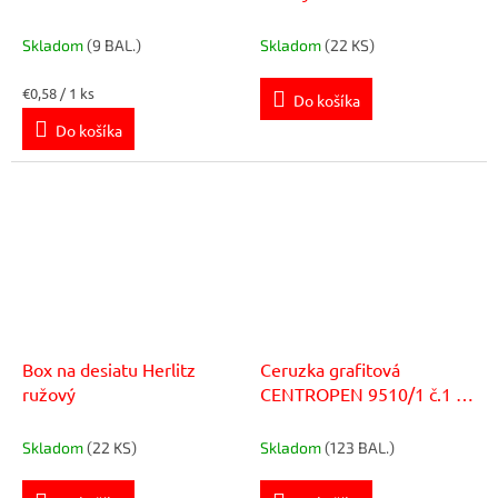
Skladom
(9 BAL.)
Skladom
(22 KS)
Jednotková
€0,58 / 1 ks
Do košíka
cena:
Do košíka
Box na desiatu Herlitz
Ceruzka grafitová
ružový
CENTROPEN 9510/1 č.1 ,
12ks
Skladom
(22 KS)
Skladom
(123 BAL.)