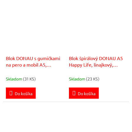
Blok DONAU s gumičkami
Blok špirálový DONAU A5
na pero a mobil A5,
Happy Life, linajkový,
bodkované linajkovanie
hnedý
Skladom
(31 KS)
Skladom
(23 KS)
Do košíka
Do košíka