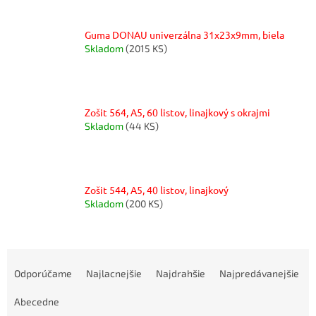
Guma DONAU univerzálna 31x23x9mm, biela
Skladom
(2015 KS)
Zošit 564, A5, 60 listov, linajkový s okrajmi
Skladom
(44 KS)
Zošit 544, A5, 40 listov, linajkový
Skladom
(200 KS)
R
a
Odporúčame
Najlacnejšie
Najdrahšie
Najpredávanejšie
d
e
Abecedne