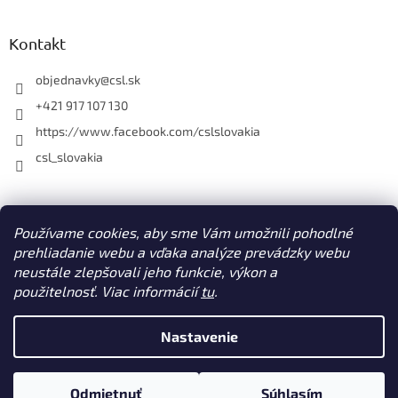
p
i
s
Kontakt
u
objednavky
@
csl.sk
+421 917 107 130
https://www.facebook.com/cslslovakia
csl_slovakia
Facebook
Používame cookies, aby sme Vám umožnili pohodlné
prehliadanie webu a vďaka analýze prevádzky webu
neustále zlepšovali jeho funkcie, výkon a
použitelnosť. Viac informácií
tu
.
Vytvoril Shoptet
Nastavenie
Copyright 2026
CSL s. r. o. www.csl.sk
. Všetky práva vyhradené.
Odmietnuť
Súhlasím
Upraviť nastavenie cookies