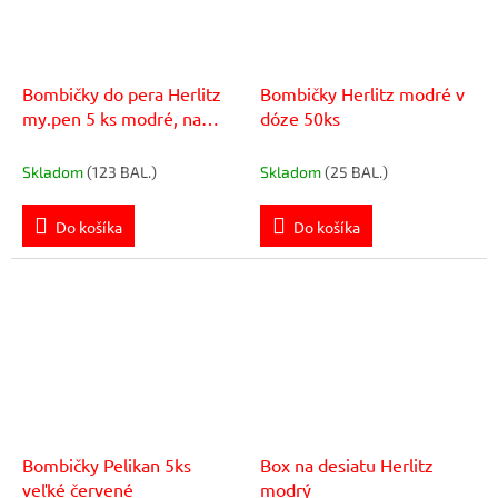
Bombičky do pera Herlitz
Bombičky Herlitz modré v
my.pen 5 ks modré, na
dóze 50ks
blistri
Skladom
(123 BAL.)
Skladom
(25 BAL.)
Do košíka
Do košíka
Bombičky Pelikan 5ks
Box na desiatu Herlitz
veľké červené
modrý