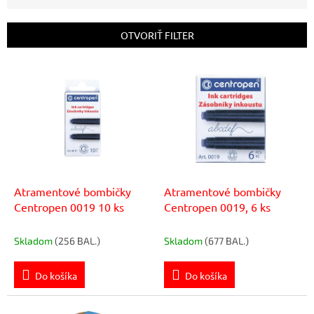
n
i
e
OTVORIŤ FILTER
p
r
V
o
ý
d
p
u
i
k
s
t
p
o
r
v
o
d
Atramentové bombičky
Atramentové bombičky
u
Centropen 0019 10 ks
Centropen 0019, 6 ks
k
t
Skladom
(256 BAL.)
Skladom
(677 BAL.)
o
v
Do košíka
Do košíka