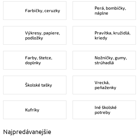
Perá, bombičky,
Farbičky, ceruzky
náplne
Výkresy, papiere,
Pravítka, kružidlá,
podložky
kriedy
Farby, štetce,
Nožničky, gumy,
doplnky
strúhadlá
Vrecká,
Školské tašky
peňaženky
Iné školské
Kufríky
potreby
Najpredávanejšie