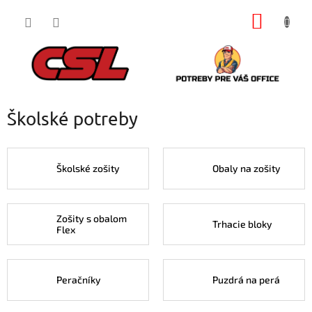
Prejsť
NÁKU
na
obsah
KOŠÍK
Školské potreby
Školské zošity
Obaly na zošity
Zošity s obalom
Trhacie bloky
Flex
Peračníky
Puzdrá na perá