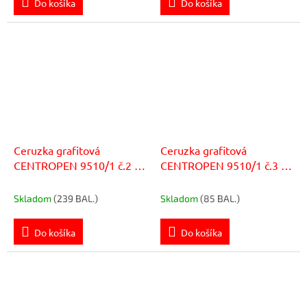
Do košíka
Do košíka
Ceruzka grafitová
Ceruzka grafitová
CENTROPEN 9510/1 č.2 ,
CENTROPEN 9510/1 č.3 ,
12ks
12ks
Skladom
(239 BAL.)
Skladom
(85 BAL.)
Do košíka
Do košíka