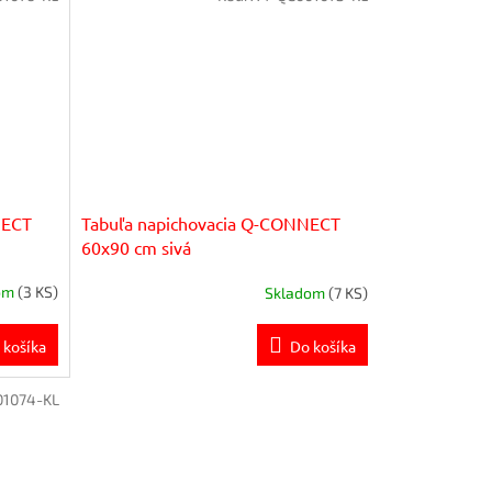
NECT
Tabuľa napichovacia Q-CONNECT
60x90 cm sivá
om
(3 KS)
Skladom
(7 KS)
 košíka
Do košíka
1074-KL