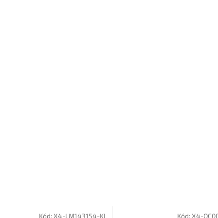
Kód:
X4-LM143154-KL
Kód:
X4-QC00