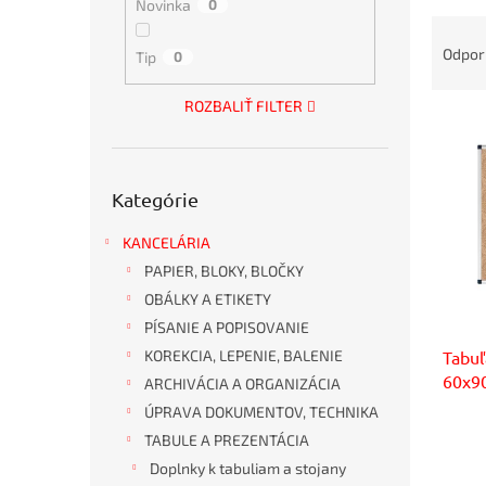
Novinka
0
R
a
Odpo
Tip
0
d
e
ROZBALIŤ FILTER
V
n
ý
i
p
e
Preskočiť
i
p
Kategórie
kategórie
s
r
p
o
KANCELÁRIA
r
d
PAPIER, BLOKY, BLOČKY
o
u
OBÁLKY A ETIKETY
d
k
PÍSANIE A POPISOVANIE
u
t
Tabu
KOREKCIA, LEPENIE, BALENIE
k
o
60x9
t
v
ARCHIVÁCIA A ORGANIZÁCIA
o
ÚPRAVA DOKUMENTOV, TECHNIKA
v
TABULE A PREZENTÁCIA
Doplnky k tabuliam a stojany