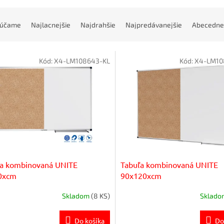
rúčame
Najlacnejšie
Najdrahšie
Najpredávanejšie
Abecedne
Kód:
X4-LM108643-KL
Kód:
X4-LM10
ľa kombinovaná UNITE
Tabuľa kombinovaná UNITE
0xcm
90x120xcm
Skladom
(8 KS)
Sklad
Do košíka
Do