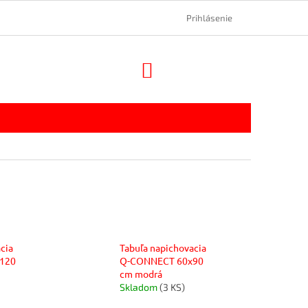
Prihlásenie
NÁKUPNÝ
KOŠÍK
cia
Tabuľa napichovacia
120
Q-CONNECT 60x90
cm modrá
Skladom
(3 KS)