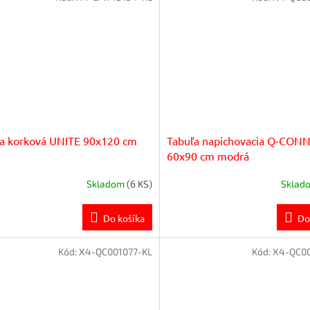
a korková UNITE 90x120 cm
Tabuľa napichovacia Q-CON
60x90 cm modrá
Skladom
(6 KS)
Sklad
Do košíka
Do
Kód:
X4-QC001077-KL
Kód:
X4-QC00