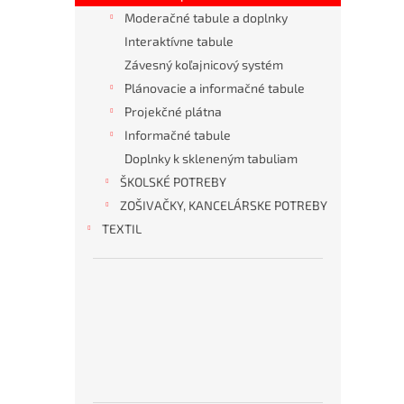
Moderačné tabule a doplnky
Interaktívne tabule
Závesný koľajnicový systém
Plánovacie a informačné tabule
Projekčné plátna
Informačné tabule
Doplnky k skleneným tabuliam
ŠKOLSKÉ POTREBY
ZOŠIVAČKY, KANCELÁRSKE POTREBY
KANCELÁRSKE
HYGIENA
OBČERSTVENIE
OBALOVÝ
TONERY
OCHRANNÉ
TEXTIL
ZARIADENIA
A
MATERIÁL
PRACOVNÉ
KANCELÁRSKY
DROGÉRIA
POMÔCKY
NÁBYTOK
T
o
p
5
p
r
o