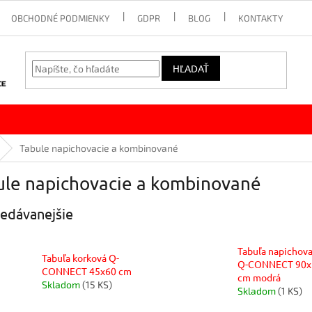
OBCHODNÉ PODMIENKY
GDPR
BLOG
KONTAKTY
HĽADAŤ
Tabule napichovacie a kombinované
ule napichovacie a kombinované
edávanejšie
Tabuľa napichova
Tabuľa korková Q-
Q-CONNECT 90x
CONNECT 45x60 cm
cm modrá
Skladom
(15 KS)
Skladom
(1 KS)