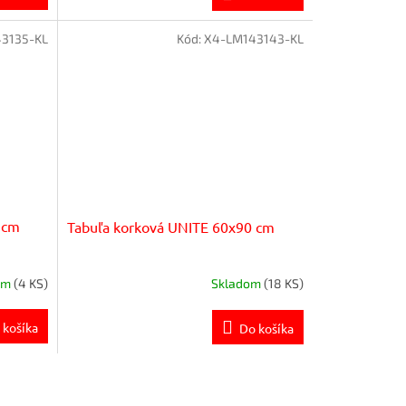
3135-KL
Kód:
X4-LM143143-KL
 cm
Tabuľa korková UNITE 60x90 cm
om
(4 KS)
Skladom
(18 KS)
 košíka
Do košíka