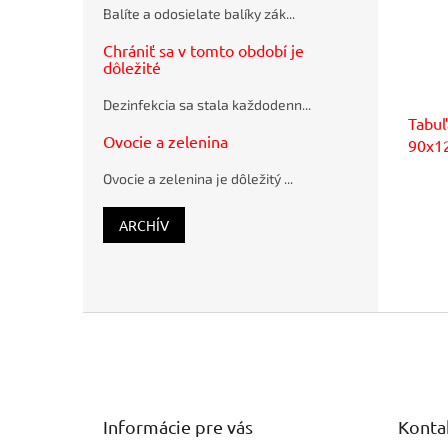
recyklované
Balíte a odosielate balíky zák...
SUMO
28,5x36cm
Chrániť sa v tomto období je
hnedé
dôležité
Flash
disk USB
Dezinfekcia sa stala každodenn...
Q-
Tabu
CONNECT
Ovocie a zelenina
90x1
2.0, 4 GB
Ovocie a zelenina je dôležitý ...
ARCHÍV
Z
á
p
ä
t
Informácie pre vás
Konta
i