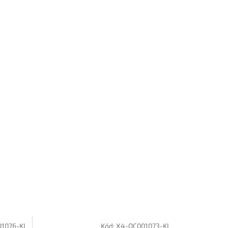
1076-KL
Kód:
X4-QC001073-KL