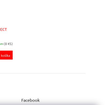
NECT
om
(8 KS)
 košíka
Facebook