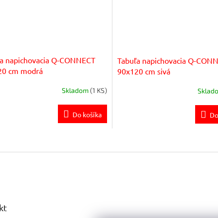
ľa napichovacia Q-CONNECT
Tabuľa napichovacia Q-CON
20 cm modrá
90x120 cm sivá
Skladom
(1 KS)
Sklad
Do košíka
Do
O
v
l
á
d
a
c
i
kt
e