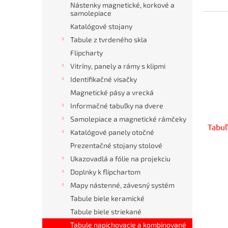
Nástenky magnetické, korkové a
samolepiace
Katalógové stojany
Tabule z tvrdeného skla
Flipcharty
Vitríny, panely a rámy s klipmi
Identifikačné visačky
Magnetické pásy a vrecká
Informačné tabuľky na dvere
Samolepiace a magnetické rámčeky
Tabuľ
Katalógové panely otočné
Prezentačné stojany stolové
Ukazovadlá a fólie na projekciu
Doplnky k flipchartom
Mapy nástenné, závesný systém
Tabule biele keramické
Tabule biele striekané
Tabule napichovacie a kombinované