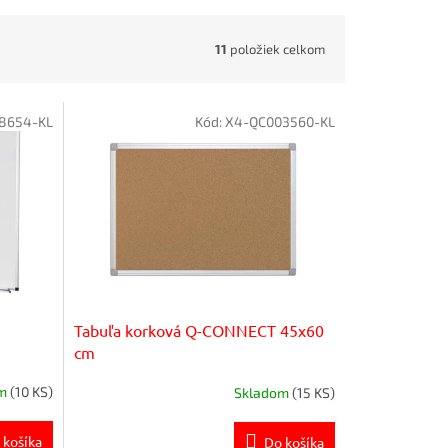
11
položiek celkom
8654-KL
Kód:
X4-QC003560-KL
Tabuľa korková Q-CONNECT 45x60
cm
om
(10 KS)
Skladom
(15 KS)
 košíka
Do košíka