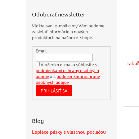
d
u
Odoberať newsletter
k
t
Vložte svoj e-mail a my Vám budeme
o
zasielať informácie o nových
v
produktoch na našom e-shope.
Obálky
Email
kartónové
A4
360x275mm
Tabuľ
Vložením e-mailu súhlasíte s
podmienkami ochrany osobných
Trvanlivé
mlieko
údajov
a s
podmienkami ochrany
RAJO
osobných údajov
plnotučné
PRIHLÁSIŤ SA
3,5% 1 ℓ
Bambusové
pero
BORGO
STRAW
Blog
natur
Bublinkové
Lepiace pásky s vlastnou potlačou
obálky