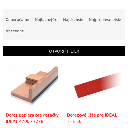
R
a
Odporúčame
Najlacnejšie
Najdrahšie
Najpredávanejšie
d
e
Abecedne
n
i
e
OTVORIŤ FILTER
p
r
V
o
ý
d
p
u
i
k
s
t
p
o
r
v
o
d
Doraz papiera pre rezačky
Dorezová lišta pre IDEAL
u
IDEAL 4700 - 7228
THE 56
k