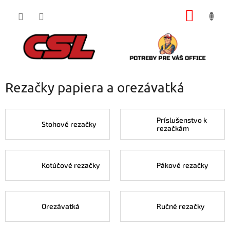
Prejsť
NÁKU
na
obsah
KOŠÍK
Rezačky papiera a orezávatká
Príslušenstvo k
Stohové rezačky
rezačkám
Kotúčové rezačky
Pákové rezačky
Orezávatká
Ručné rezačky