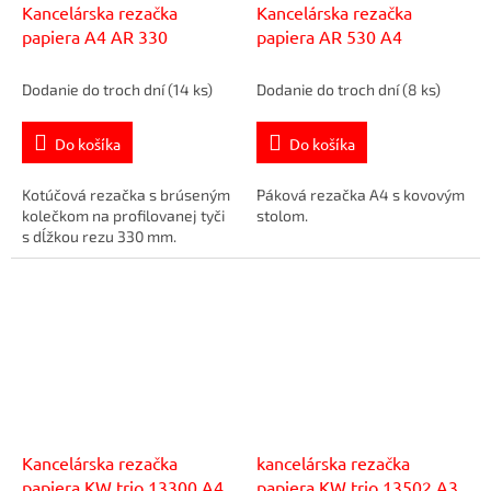
Kancelárska rezačka
Kancelárska rezačka
papiera A4 AR 330
papiera AR 530 A4
Dodanie do troch dní
(14 ks)
Dodanie do troch dní
(8 ks)
Do košíka
Do košíka
Kotúčová rezačka s brúseným
Páková rezačka A4 s kovovým
kolečkom na profilovanej tyči
stolom.
s dĺžkou rezu 330 mm.
Kancelárska rezačka
kancelárska rezačka
papiera KW trio 13300 A4
papiera KW trio 13502 A3