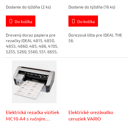
t
Dodanie do týždňa
(2 ks)
Dodanie do týždňa
(16 ks)
o
v
Do košíka
Do košíka
Drevený doraz papiera pre
Dorezová lišta pre IDEAL THE
rezačky IDEAL 4815, 4850,
56.
4855, 4860, 485, 486, 4705,
5255, 5260, 5560, 551, 6655,
6660, 6550, 7260, 7228, 721.
Elektrická rezačka vizitiek
Elektrické orezávatko
MC10-A4 s ručným
ceruziek VARIO
vkladaním