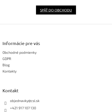
SPÄŤ DO OBCHODU
Z
á
p
ä
Informácie pre vás
t
Obchodné podmienky
i
e
GDPR
Blog
Kontakty
Kontakt
objednavky
@
csl.sk
+421 917 107 130