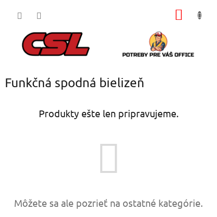
Prejsť
NÁKU
na
obsah
KOŠÍK
Funkčná spodná bielizeň
Produkty ešte len pripravujeme.
Môžete sa ale pozrieť na ostatné kategórie.