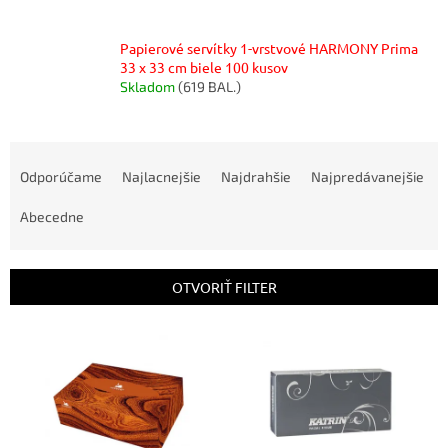
Papierové servítky 1-vrstvové HARMONY Prima
33 x 33 cm biele 100 kusov
Skladom
(619 BAL.)
R
a
Odporúčame
Najlacnejšie
Najdrahšie
Najpredávanejšie
d
e
Abecedne
n
i
e
OTVORIŤ FILTER
p
r
V
o
ý
d
p
u
i
k
s
t
p