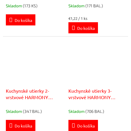
Skladom
(173 KS)
Skladom
(171 BAL.)
Jednotková
€1,22 / 1 ks
Do košíka
cena:
Do košíka
Kuchynské utierky 2-
Kuchynské utierky 3-
vrstvové HARMONY
vrstvové HARMONY
Everyday/Praktik, návin 11
Professional, celulóza,
m (2 ks)
návin 10,5 m (4 ks)
Skladom
(347 BAL.)
Skladom
(706 BAL.)
Do košíka
Do košíka