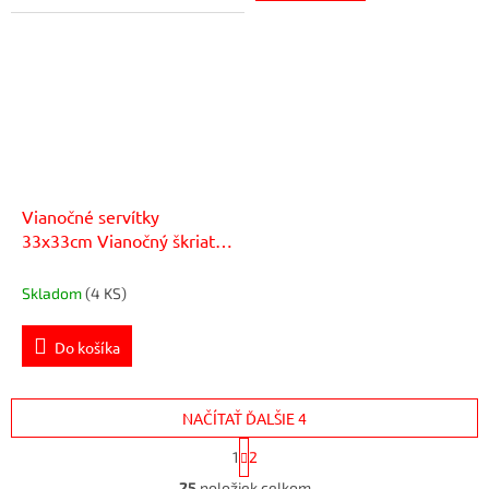
Vianočné servítky
33x33cm Vianočný škriatok
20 ks
Skladom
(4 KS)
Do košíka
NAČÍTAŤ ĎALŠIE 4
S
1
2
t
O
r
25
položiek celkom