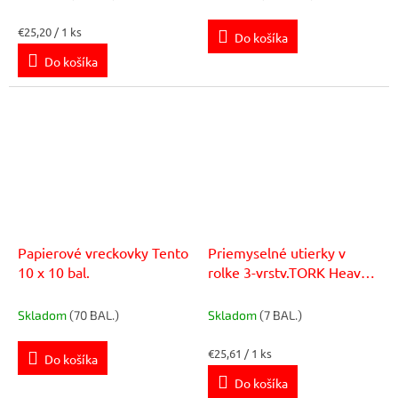
Jednotková
€25,20 / 1 ks
Do košíka
cena:
Do košíka
Papierové vreckovky Tento
Priemyselné utierky v
10 x 10 bal.
rolke 3-vrstv.TORK Heavy
Duty modré W1/W2, návin
119 m (2 ks)
Skladom
(70 BAL.)
Skladom
(7 BAL.)
Jednotková
€25,61 / 1 ks
Do košíka
cena:
Do košíka