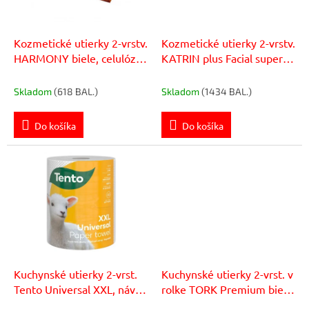
o
r
v
o
d
Kozmetické utierky 2-vrstv.
Kozmetické utierky 2-vrstv.
u
HARMONY biele, celulóza
KATRIN plus Facial super
k
150 ks
biele, celulóza 100 ks
t
Skladom
(618 BAL.)
Skladom
(1434 BAL.)
o
v
Do košíka
Do košíka
Kuchynské utierky 2-vrst.
Kuchynské utierky 2-vrst. v
Tento Universal XXL, návin
rolke TORK Premium biele,
80 m
návin 15,4 m (2 ks)