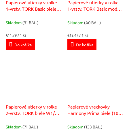
Papierové utierky v rolke
Papierové utierky v rolke
1-vrstv. TORK Basic biele
1-vrstv. TORK Basic modré
W6, návin 250 m (6 ks)
W6, návin 250 m (6 ks)
Skladom
(31 BAL.)
Skladom
(40 BAL.)
Jednotková
Jednotková
€11,79 / 1 ks
€12,47 / 1 ks
cena:
cena:
Do košíka
Do košíka
Papierové utierky v rolke
Papierové vreckovky
2-vrstv. TORK biele W1/W2
Harmony Prima biele (10
(2 ks)
ks)
Skladom
(71 BAL.)
Skladom
(133 BAL.)