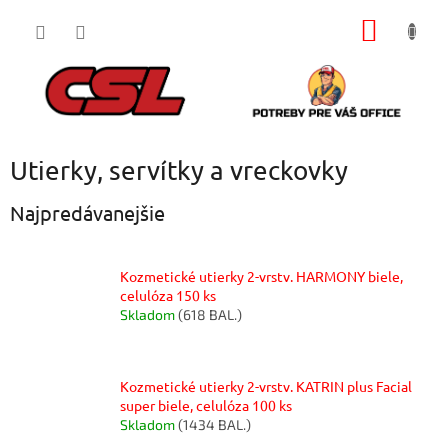
Prejsť
NÁKU
na
obsah
KOŠÍK
Utierky, servítky a vreckovky
Najpredávanejšie
Kozmetické utierky 2-vrstv. HARMONY biele,
celulóza 150 ks
Skladom
(618 BAL.)
Kozmetické utierky 2-vrstv. KATRIN plus Facial
super biele, celulóza 100 ks
Skladom
(1434 BAL.)