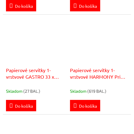
Do košíka
Do košíka
Papierové servítky 1-
Papierové servítky 1-
vrstvové GASTRO 33 x
vrstvové HARMONY Prima
33cm žlté (100 ks)
33 x 33 cm biele 100 kusov
Skladom
(27 BAL.)
Skladom
(619 BAL.)
Do košíka
Do košíka