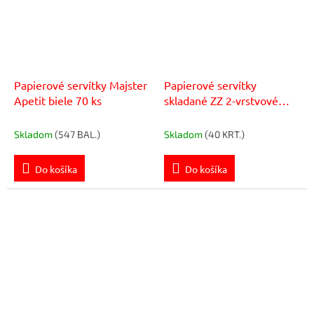
Papierové servítky Majster
Papierové servítky
Apetit biele 70 ks
skladané ZZ 2-vrstvové
HARMONY professional,
100% celulóza, biele (20
Skladom
(547 BAL.)
Skladom
(40 KRT.)
bal.)
Do košíka
Do košíka