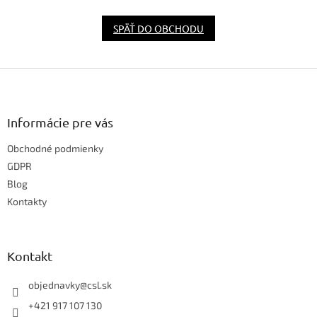
SPÄŤ DO OBCHODU
Z
á
p
ä
Informácie pre vás
t
Obchodné podmienky
i
e
GDPR
Blog
Kontakty
Kontakt
objednavky
@
csl.sk
+421 917 107 130