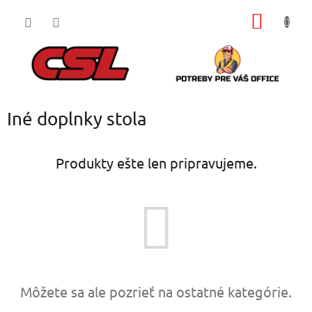
Prejsť
NÁKU
na
obsah
KOŠÍK
Iné doplnky stola
Produkty ešte len pripravujeme.
Môžete sa ale pozrieť na ostatné kategórie.