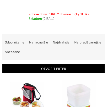
Zdravé dózy PURITY do mrazničky 1l 3ks
Skladom
(2 BAL.)
R
a
Odporúčame
Najlacnejšie
Najdrahšie
Najpredávanejšie
d
e
Abecedne
n
i
e
OTVORIŤ FILTER
p
r
V
o
ý
d
p
u
i
k
s
t
p