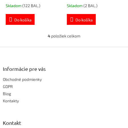
Skladom
(122 BAL.)
Skladom
(2 BAL.)
Do košíka
Do košíka
4
položiek celkom
O
v
Z
l
á
á
d
p
a
ä
Informácie pre vás
c
t
i
Obchodné podmienky
i
e
e
GDPR
p
r
Blog
v
Kontakty
k
y
v
ý
Kontakt
p