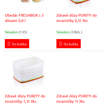
o
r
v
o
d
Obedár FRESHBOX s 3
Zdravé dózy PURITY do
u
dózami 0,8 l
mrazničky 0,5l 3ks
k
t
Skladom
(1 KS)
Skladom
(3 BAL.)
o
v
Do košíka
Do košíka
Zdravé dózy PURITY do
Zdravé dózy PURITY do
mrazničky 1,5l 3ks
mrazničky 1l 3ks