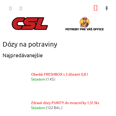
Prejsť
NÁKU
na
obsah
KOŠÍK
Dózy na potraviny
Najpredávanejšie
Obedár FRESHBOX s 3 dózami 0,8 l
Skladom
(1 KS)
Zdravé dózy PURITY do mrazničky 1,5l 3ks
Skladom
(122 BAL.)