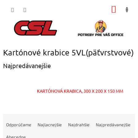
Prejsť
NÁKU
na
obsah
KOŠÍK
Kartónové krabice 5VL(päťvrstvové)
Najpredávanejšie
KARTÓNOVÁ KRABICA, 300 X 200 X 150 MM
R
a
Odporúčame
Najlacnejšie
Najdrahšie
Najpredávanejšie
d
e
Abecedne