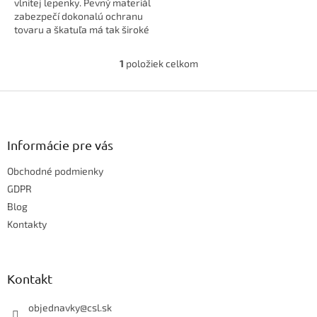
vlnitej lepenky. Pevný materiál
zabezpečí dokonalú ochranu
tovaru a škatuľa má tak široké
uplatnenie pri balení
čohokoľvek doma ako aj v...
1
položiek celkom
O
v
Z
l
á
á
d
p
a
ä
Informácie pre vás
c
t
i
Obchodné podmienky
i
e
e
GDPR
p
r
Blog
v
Kontakty
k
y
v
ý
Kontakt
p
i
objednavky
@
csl.sk
s