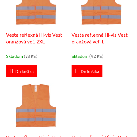
i
k
s
t
p
o
r
v
o
d
Vesta reflexná Hi-vis Vest
Vesta reflexná Hi-vis Vest
u
oranžová veľ. 2XL
oranžová veľ. L
k
t
Skladom
(73 KS)
Skladom
(42 KS)
o
v
Do košíka
Do košíka
Vesta reflexná Hi-vis Vest
Vesta reflexná Hi-vis Vest