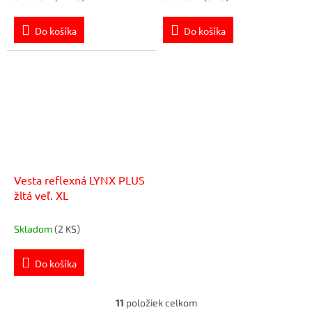
Do košíka
Do košíka
Vesta reflexná LYNX PLUS
žltá veľ. XL
Skladom
(2 KS)
Do košíka
11
položiek celkom
O