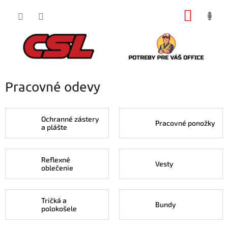
Prejsť
NÁKU
na
obsah
KOŠÍK
Pracovné odevy
Ochranné zástery
Pracovné ponožky
a plášte
Reflexné
Vesty
oblečenie
Tričká a
Bundy
polokošele