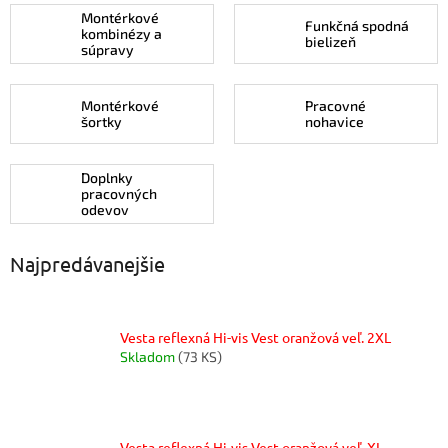
Montérkové
Funkčná spodná
kombinézy a
bielizeň
súpravy
Montérkové
Pracovné
šortky
nohavice
Doplnky
pracovných
odevov
Najpredávanejšie
Vesta reflexná Hi-vis Vest oranžová veľ. 2XL
Skladom
(73 KS)
Vesta reflexná Hi-vis Vest oranžová veľ. XL