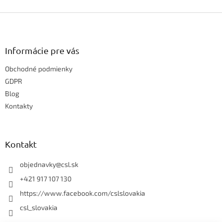
v
Z
l
á
á
d
p
a
ä
Informácie pre vás
c
t
i
Obchodné podmienky
i
e
e
GDPR
p
r
Blog
v
Kontakty
k
y
v
ý
Kontakt
p
i
objednavky
@
csl.sk
s
u
+421 917 107 130
https://www.facebook.com/cslslovakia
csl_slovakia