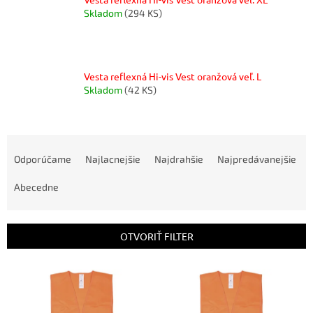
Skladom
(294 KS)
Vesta reflexná Hi-vis Vest oranžová veľ. L
Skladom
(42 KS)
R
a
Odporúčame
Najlacnejšie
Najdrahšie
Najpredávanejšie
d
e
Abecedne
n
i
e
OTVORIŤ FILTER
p
r
V
o
ý
d
p
u