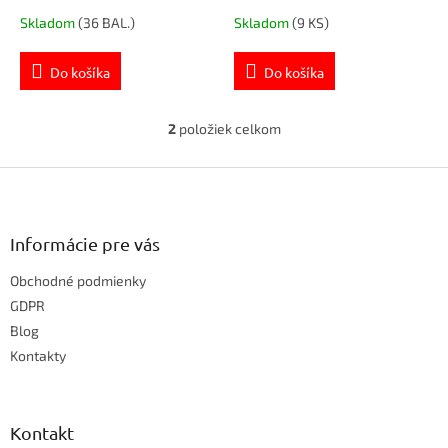
t
Skladom
(36 BAL.)
Skladom
(9 KS)
o
v
Do košíka
Do košíka
2
položiek celkom
O
v
Z
l
á
á
d
p
a
ä
Informácie pre vás
c
t
i
Obchodné podmienky
i
e
e
GDPR
p
r
Blog
v
Kontakty
k
y
v
ý
Kontakt
p