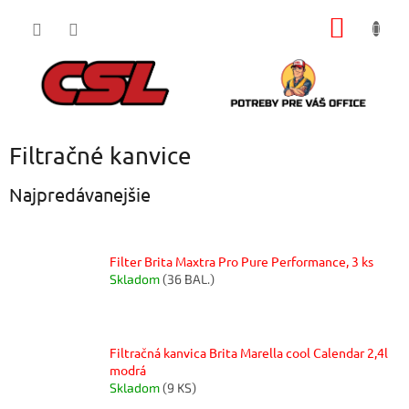
Prejsť
NÁKU
na
obsah
KOŠÍK
Filtračné kanvice
Najpredávanejšie
Filter Brita Maxtra Pro Pure Performance, 3 ks
Skladom
(36 BAL.)
Filtračná kanvica Brita Marella cool Calendar 2,4l
modrá
Skladom
(9 KS)