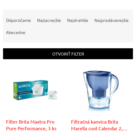
R
a
Odporúčame
Najlacnejšie
Najdrahšie
Najpredávanejšie
d
e
Abecedne
n
i
e
OTVORIŤ FILTER
p
r
V
o
ý
d
p
u
i
k
s
t
p
o
r
v
o
d
Filter Brita Maxtra Pro
Filtračná kanvica Brita
u
Pure Performance, 3 ks
Marella cool Calendar 2,4l
k
modrá