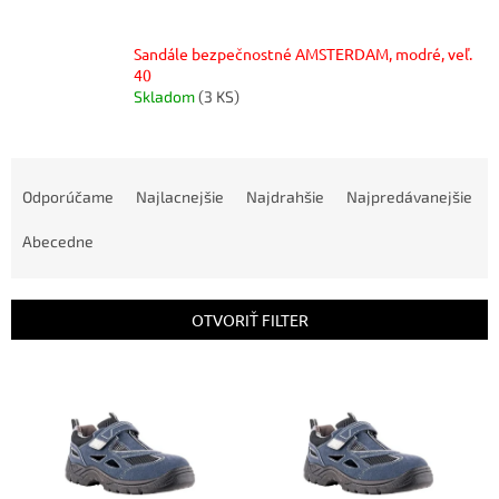
Sandále bezpečnostné AMSTERDAM, modré, veľ.
40
Skladom
(3 KS)
R
a
Odporúčame
Najlacnejšie
Najdrahšie
Najpredávanejšie
d
e
Abecedne
n
i
e
OTVORIŤ FILTER
p
r
V
o
ý
d
p
u
i
k
s
t
p