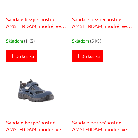
o
r
v
o
d
Sandále bezpečnostné
Sandále bezpečnostné
u
AMSTERDAM, modré, veľ.
AMSTERDAM, modré, veľ.
k
37
38
t
Skladom
(1 KS)
Skladom
(5 KS)
o
v
Do košíka
Do košíka
Sandále bezpečnostné
Sandále bezpečnostné
AMSTERDAM, modré, veľ.
AMSTERDAM, modré, veľ.
40
41