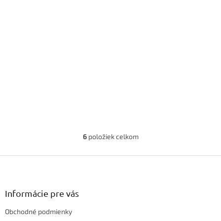
6
položiek celkom
O
v
Z
l
á
á
d
p
a
ä
Informácie pre vás
c
t
i
Obchodné podmienky
i
e