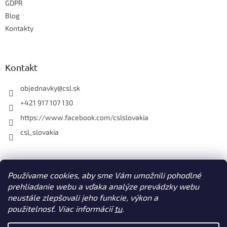
e
GDPR
p
r
Blog
v
Kontakty
k
y
v
ý
Kontakt
p
i
objednavky
@
csl.sk
s
u
+421 917 107 130
https://www.facebook.com/cslslovakia
csl_slovakia
Facebook
Používame cookies, aby sme Vám umožnili pohodlné
prehliadanie webu a vďaka analýze prevádzky webu
neustále zlepšovali jeho funkcie, výkon a
použitelnosť. Viac informácií
tu
.
Vytvoril Shoptet