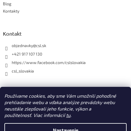
r
Blog
v
Kontakty
k
y
v
ý
Kontakt
p
i
objednavky
@
csl.sk
s
u
+421 917 107 130
https://www.facebook.com/cslslovakia
csl_slovakia
Facebook
Používame cookies, aby sme Vám umožnili pohodlné
prehliadanie webu a vďaka analýze prevádzky webu
neustále zlepšovali jeho funkcie, výkon a
použitelnosť. Viac informácií
tu
.
Vytvoril Shoptet
Nastavenie