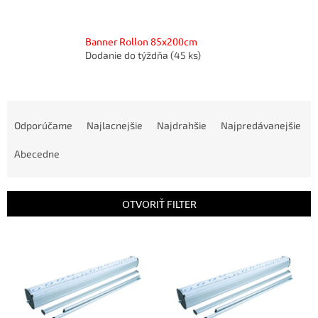
Banner Rollon 85x200cm
Dodanie do týždňa
(45 ks)
R
a
Odporúčame
Najlacnejšie
Najdrahšie
Najpredávanejšie
d
e
Abecedne
n
i
e
OTVORIŤ FILTER
p
r
V
o
ý
d
p
u
i
k
s
t
p