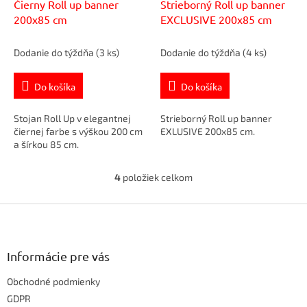
Čierny Roll up banner
Strieborný Roll up banner
200x85 cm
EXCLUSIVE 200x85 cm
Dodanie do týždňa
(3 ks)
Dodanie do týždňa
(4 ks)
Do košíka
Do košíka
Stojan Roll Up v elegantnej
Strieborný Roll up banner
čiernej farbe s výškou 200 cm
EXLUSIVE 200x85 cm.
a šírkou 85 cm.
4
položiek celkom
O
v
Z
l
á
á
d
p
a
ä
Informácie pre vás
c
t
i
Obchodné podmienky
i
e
e
GDPR
p