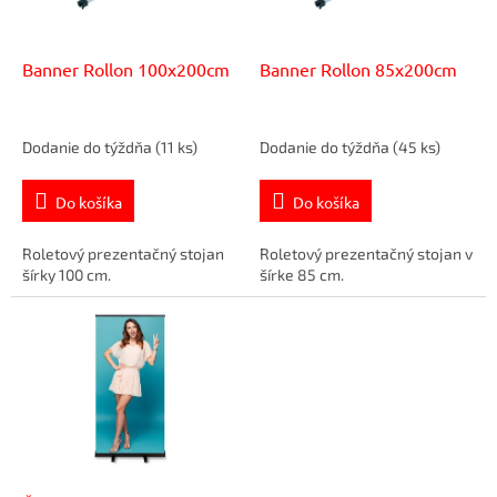
o
r
v
o
d
Banner Rollon 100x200cm
Banner Rollon 85x200cm
u
k
t
Dodanie do týždňa
(11 ks)
Dodanie do týždňa
(45 ks)
o
v
Do košíka
Do košíka
Roletový prezentačný stojan
Roletový prezentačný stojan v
šírky 100 cm.
šírke 85 cm.