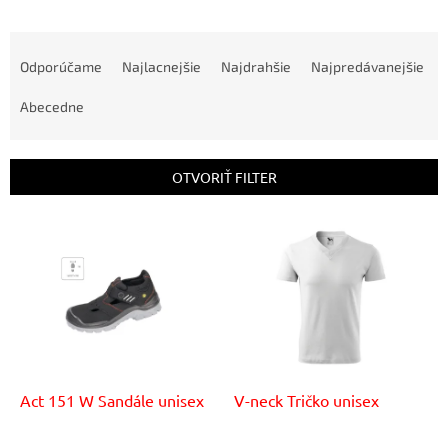
R
a
Odporúčame
Najlacnejšie
Najdrahšie
Najpredávanejšie
d
e
Abecedne
n
i
e
OTVORIŤ FILTER
p
r
V
o
ý
d
p
u
i
k
s
t
p
o
r
v
o
d
Act 151 W Sandále unisex
V-neck Tričko unisex
u
k