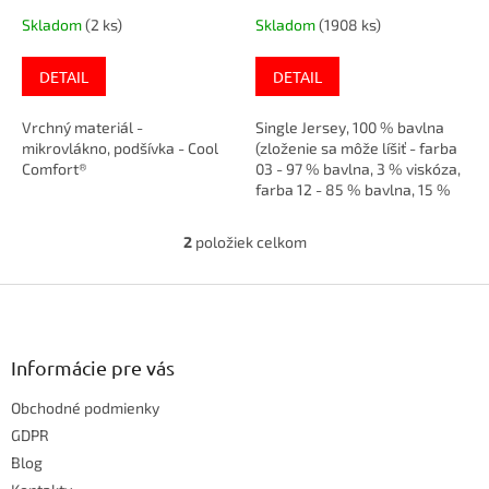
t
Skladom
(2 ks)
Skladom
(1908 ks)
o
v
DETAIL
DETAIL
Vrchný materiál -
Single Jersey, 100 % bavlna
mikrovlákno, podšívka - Cool
(zloženie sa môže líšiť - farba
Comfort®
03 - 97 % bavlna, 3 % viskóza,
farba 12 - 85 % bavlna, 15 %
viskóza)
2
položiek celkom
O
v
Z
l
á
á
d
p
a
ä
Informácie pre vás
c
t
i
Obchodné podmienky
i
e
e
GDPR
p
r
Blog
v