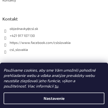
Kontakty
k
y
v
ý
Kontakt
p
i
objednavky
@
csl.sk
s
u
+421 917 107 130
https://www.facebook.com/cslslovakia
csl_slovakia
Facebook
Používame cookies, aby sme Vám umožnili pohodlné
prehliadanie webu a vďaka analýze prevádzky webu
neustále zlepšovali jeho funkcie, výkon a
použitelnosť. Viac informácií
tu
.
Vytvoril Shoptet
Nastavenie