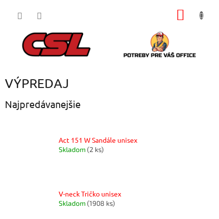
Prejsť
NÁKU
na
obsah
KOŠÍK
VÝPREDAJ
Najpredávanejšie
Act 151 W Sandále unisex
Skladom
(2 ks)
V-neck Tričko unisex
Skladom
(1908 ks)