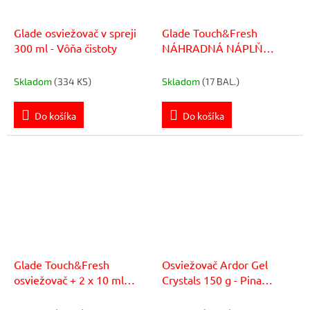
Glade osviežovač v spreji
Glade Touch&Fresh
300 ml - Vôňa čistoty
NÁHRADNÁ NÁPLŇ
(2+1ks) 3x10 ml Lemon
Skladom
(334 KS)
Skladom
(17 BAL.)
Do košíka
Do košíka
Glade Touch&Fresh
Osviežovač Ardor Gel
osviežovač + 2 x 10 ml
Crystals 150 g - Pina
náplň Relaxing Zen
Colada