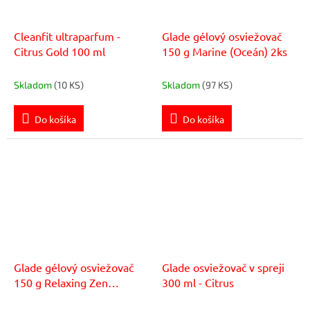
Cleanfit ultraparfum -
Glade gélový osviežovač
Citrus Gold 100 ml
150 g Marine (Oceán) 2ks
Skladom
(10 KS)
Skladom
(97 KS)
Do košíka
Do košíka
Glade gélový osviežovač
Glade osviežovač v spreji
150 g Relaxing Zen
300 ml - Citrus
(Japonská záhrada) 2ks