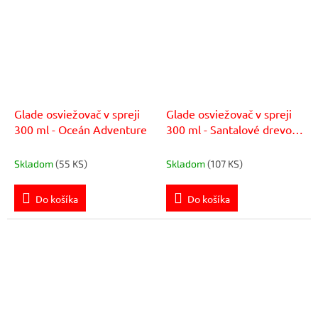
Glade osviežovač v spreji
Glade osviežovač v spreji
300 ml - Oceán Adventure
300 ml - Santalové drevo &
Jazmín z Bali
Skladom
(55 KS)
Skladom
(107 KS)
Do košíka
Do košíka