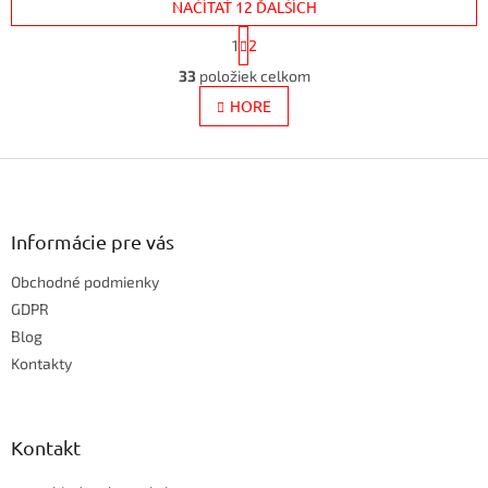
NAČÍTAŤ 12 ĎALŠÍCH
S
1
2
t
O
r
33
položiek celkom
v
á
l
HORE
n
k
á
o
d
v
Z
a
a
c
á
n
i
p
i
e
ä
e
Informácie pre vás
p
t
r
Obchodné podmienky
i
v
e
GDPR
k
y
Blog
v
Kontakty
ý
p
i
s
Kontakt
u