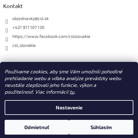
ý
Kontakt
p
i
objednavky
@
csl.sk
s
u
+421 917 107 130
https://www.facebook.com/cslslovakia
csl_slovakia
Facebook
Používame cookies, aby sme Vám umožnili pohodlné
prehliadanie webu a vďaka analýze prevádzky webu
neustále zlepšovali jeho funkcie, výkon a
použitelnosť. Viac informácií
tu
.
Vytvoril Shoptet
Nastavenie
Copyright 2026
CSL s. r. o. www.csl.sk
. Všetky práva vyhradené.
Odmietnuť
Súhlasím
Upraviť nastavenie cookies