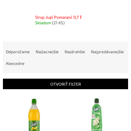
Sirup Jupí Pomaranč 0,7 ℓ
Skladom
(21 KS)
R
a
Odporúčame
Najlacnejšie
Najdrahšie
Najpredávanejšie
d
e
Abecedne
n
i
e
OTVORIŤ FILTER
p
r
V
o
ý
d
p
u
i
k
s
t
p