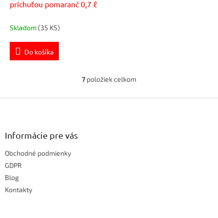
príchuťou pomaranč 0,7 ℓ
Skladom
(35 KS)
Do košíka
7
položiek celkom
O
v
Z
l
á
á
d
p
a
ä
Informácie pre vás
c
t
i
Obchodné podmienky
i
e
e
GDPR
p
r
Blog
v
Kontakty
k
y
v