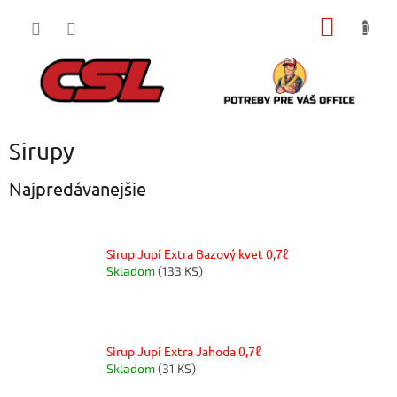
Prejsť
NÁKU
na
obsah
KOŠÍK
Sirupy
Najpredávanejšie
Sirup Jupí Extra Bazový kvet 0,7ℓ
Skladom
(133 KS)
Sirup Jupí Extra Jahoda 0,7ℓ
Skladom
(31 KS)