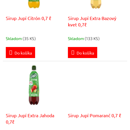
o
r
v
o
d
Sirup Jupí Citrón 0,7 ℓ
Sirup Jupí Extra Bazový
u
kvet 0,7ℓ
k
t
Skladom
(35 KS)
Skladom
(133 KS)
o
v
Do košíka
Do košíka
Sirup Jupí Extra Jahoda
Sirup Jupí Pomaranč 0,7 ℓ
0,7ℓ