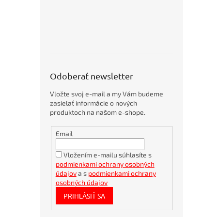
o
ODPADOVÉ
p
NÁDOBY
KOBRA
5
p
AKČNÉ
r
PRODUKTY
o
ZOŠIVAČKY
d
/
u
DIEROVAČKY
Odoberať newsletter
/
k
NITOVAČKY
t
Vložte svoj e-mail a my Vám budeme
o
SKARTOVACIE
zasielať informácie o nových
v
STROJE
produktoch na našom e-shope.
A
PRÍSLUŠENSTVO
Obálky
Email
kartónové
VIAZACIE
A4
STROJE
360x275mm
A
Vložením e-mailu súhlasíte s
PRÍSLUŠENSTVO
podmienkami ochrany osobných
Bambusové
REZAČKY
pero
údajov
a s
podmienkami ochrany
PAPIERA
BORGO
osobných údajov
A
STRAW
OREZÁVATKÁ
PRIHLÁSIŤ SA
natur
LAMINÁTORY
Bublinkové