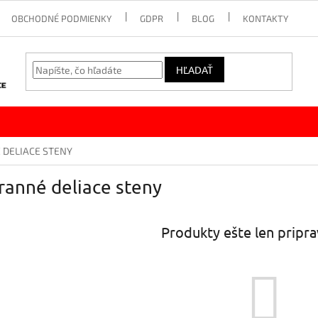
OBCHODNÉ PODMIENKY
GDPR
BLOG
KONTAKTY
HĽADAŤ
DELIACE STENY
ranné deliace steny
Produkty ešte len pripr