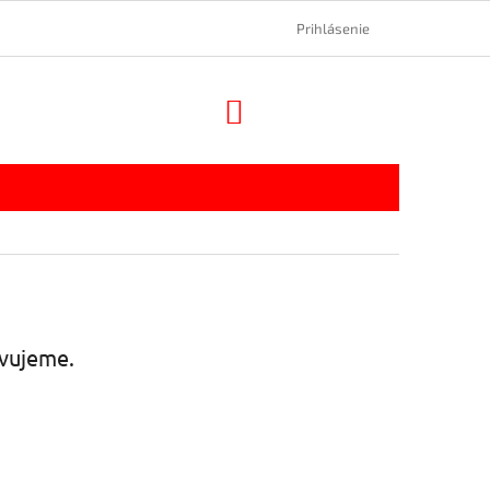
Prihlásenie
NÁKUPNÝ
KOŠÍK
avujeme.