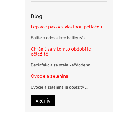
obálky
TLAČOVÉ
recyklované
MATERIÁLY
SUMO
ZAOBLOVAČE
Blog
28,5x36cm
A
hnedé
ČISLOVAČKY
Lepiace pásky s vlastnou potlačou
Flash
SKLADAČKY
disk USB
PAPIERA
Balíte a odosielate balíky zák...
Q-
VŔTAČKY
CONNECT
Chrániť sa v tomto období je
PAPIERA
2.0, 4 GB
dôležité
A
Guľôčkové
PRÍSLUŠENSTVO
pero
Dezinfekcia sa stala každodenn...
RYHOVACIE
Schneider
A
K15 modré
Ovocie a zelenina
PERFOROVACIE
plastové
STROJE
Ovocie a zelenina je dôležitý ...
OCHRANNÉ
DELIACE
STENY
ARCHÍV
SPOTREBNÝ
MATERIÁL
Z
TABULE
á
A
p
PREZENTAČNÉ
SYSTÉMY