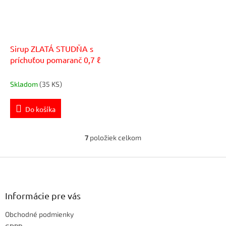
Sirup ZLATÁ STUDŇA s
príchuťou pomaranč 0,7 ℓ
Skladom
(35 KS)
Do košíka
7
položiek celkom
O
v
Z
l
á
á
d
p
a
ä
Informácie pre vás
c
t
i
Obchodné podmienky
i
e