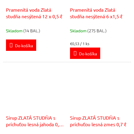
Pramenitá voda Zlatá
Pramenitá voda Zlatá
studňa nesýtená 12 x 0,5 ℓ
studňa nesýtená 6 x1,5 ℓ
Skladom
(14 BAL.)
Skladom
(275 BAL.)
Jednotková
€0,53 / 1 ks
Do košíka
cena:
Do košíka
Sirup ZLATÁ STUDŇA s
Sirup ZLATÁ STUDŇA s
príchuťou lesná jahoda 0,7
príchuťou lesná zmes 0,7 ℓ
ℓ