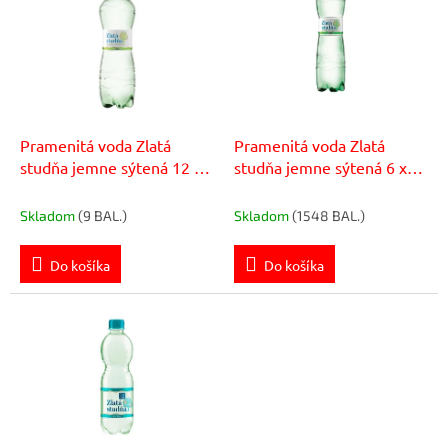
p
r
i
o
s
d
p
u
r
k
o
t
d
Pramenitá voda Zlatá
Pramenitá voda Zlatá
o
u
studňa jemne sýtená 12 x
studňa jemne sýtená 6 x
v
k
0,5 ℓ
1,5 ℓ
t
Skladom
(9 BAL.)
Skladom
(1548 BAL.)
o
v
Do košíka
Do košíka