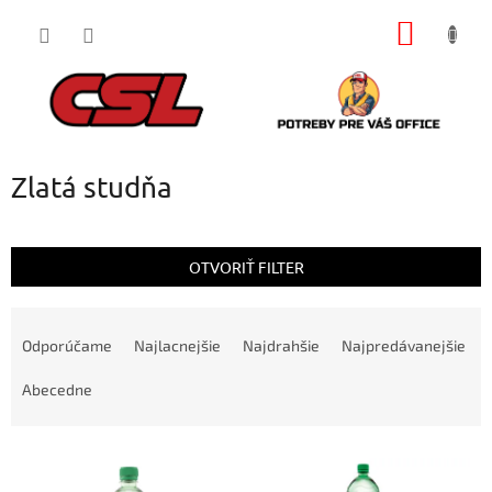
Prejsť
NÁKU
na
obsah
KOŠÍK
Zlatá studňa
OTVORIŤ FILTER
R
a
Odporúčame
Najlacnejšie
Najdrahšie
Najpredávanejšie
d
e
Abecedne
n
i
V
e
ý
p