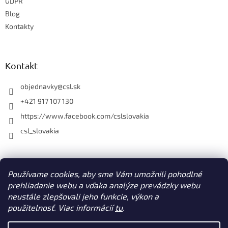
e
GDPR
p
r
Blog
v
Kontakty
k
y
v
ý
Kontakt
p
i
objednavky
@
csl.sk
s
u
+421 917 107 130
https://www.facebook.com/cslslovakia
csl_slovakia
Facebook
Používame cookies, aby sme Vám umožnili pohodlné
prehliadanie webu a vďaka analýze prevádzky webu
neustále zlepšovali jeho funkcie, výkon a
použitelnosť. Viac informácií
tu
.
Vytvoril Shoptet