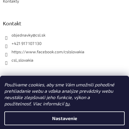
Kontakty
Kontakt
objednavky
@
csl.sk
+421 917 107 130
https://www.facebook.com/cslslovakia
csl_slovakia
Facebook
Používame cookies, aby sme Vám umožnili pohodlné
prehliadanie webu a vďaka analýze prevádzky webu
neustále zlepšovali jeho funkcie, výkon a
použitelnosť. Viac informácií
tu
.
Vytvoril Shoptet
Nastavenie