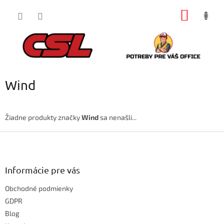
Prejsť
NÁKU
na
obsah
KOŠÍK
Wind
Žiadne produkty značky
Wind
sa nenašli...
Z
á
p
ä
Informácie pre vás
t
Obchodné podmienky
i
e
GDPR
Blog