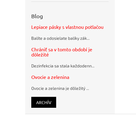
obálky
recyklované
SUMO
Blog
28,5x36cm
hnedé
Lepiace pásky s vlastnou potlačou
Flash
disk USB
Balíte a odosielate balíky zák...
Q-
CONNECT
Chrániť sa v tomto období je
2.0, 4 GB
dôležité
Guľôčkové
pero
Dezinfekcia sa stala každodenn...
Schneider
K15 modré
Ovocie a zelenina
plastové
Ovocie a zelenina je dôležitý ...
ARCHÍV
Z
á
p