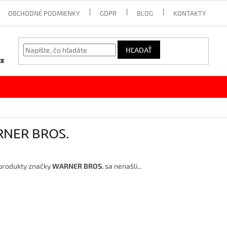
OBCHODNÉ PODMIENKY
GDPR
BLOG
KONTAKTY
HĽADAŤ
NER BROS.
produkty značky
WARNER BROS.
sa nenašli...