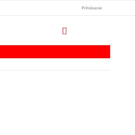
Prihlásenie
NÁKUPNÝ
KOŠÍK