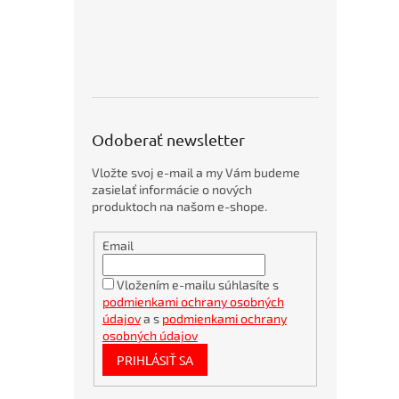
o
p
5
p
r
o
d
u
Odoberať newsletter
k
t
Vložte svoj e-mail a my Vám budeme
o
zasielať informácie o nových
v
produktoch na našom e-shope.
Obálky
Email
kartónové
A4
360x275mm
Vložením e-mailu súhlasíte s
podmienkami ochrany osobných
Bambusové
pero
údajov
a s
podmienkami ochrany
BORGO
osobných údajov
STRAW
PRIHLÁSIŤ SA
natur
Bublinkové