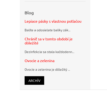
obálky
recyklované
SUMO
Blog
28,5x36cm
hnedé
Lepiace pásky s vlastnou potlačou
Flash
disk USB
Balíte a odosielate balíky zák...
Q-
CONNECT
Chrániť sa v tomto období je
2.0, 4 GB
dôležité
Guľôčkové
pero
Dezinfekcia sa stala každodenn...
Schneider
K15 modré
Ovocie a zelenina
plastové
Ovocie a zelenina je dôležitý ...
ARCHÍV
Z
á
p