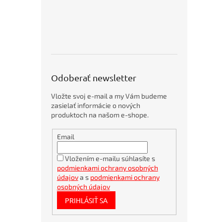
o
p
5
p
r
o
d
u
Odoberať newsletter
k
t
Vložte svoj e-mail a my Vám budeme
o
zasielať informácie o nových
v
produktoch na našom e-shope.
Obálky
Email
kartónové
A4
360x275mm
Vložením e-mailu súhlasíte s
podmienkami ochrany osobných
Bambusové
pero
údajov
a s
podmienkami ochrany
BORGO
osobných údajov
STRAW
PRIHLÁSIŤ SA
natur
Bublinkové