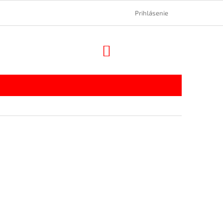
Prihlásenie
NÁKUPNÝ
KOŠÍK