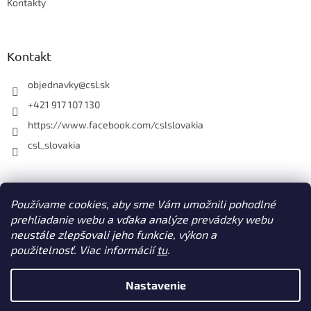
Kontakty
Kontakt
objednavky
@
csl.sk
+421 917 107 130
https://www.facebook.com/cslslovakia
csl_slovakia
Facebook
Používame cookies, aby sme Vám umožnili pohodlné
prehliadanie webu a vďaka analýze prevádzky webu
neustále zlepšovali jeho funkcie, výkon a
použitelnosť. Viac informácií
tu
.
Vytvoril Shoptet
Nastavenie