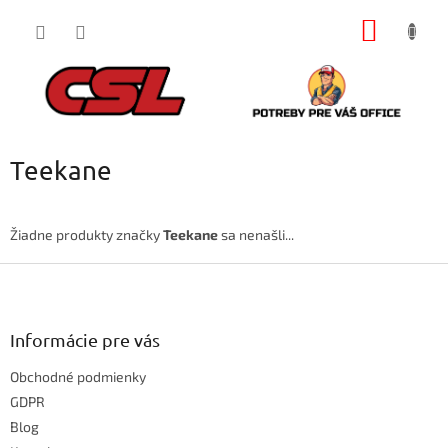
Prejsť
NÁKU
na
obsah
KOŠÍK
Teekane
Žiadne produkty značky
Teekane
sa nenašli...
Z
á
p
ä
Informácie pre vás
t
Obchodné podmienky
i
e
GDPR
Blog