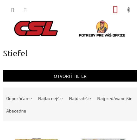
Prejsť
NÁKU
na
obsah
KOŠÍK
Stiefel
OTVORIŤ FILTER
R
a
Odporúčame
Najlacnejšie
Najdrahšie
Najpredávanejšie
d
e
Abecedne
n
i
V
e
ý
p