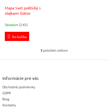
Mapa Svet politický s
vlajkami štátov
Skladom
(2 KS)
Do košíka
3
položiek celkom
O
v
Z
l
á
á
d
p
a
ä
Informácie pre vás
c
t
i
Obchodné podmienky
i
e
e
GDPR
p
r
Blog
v
Kontakty
k