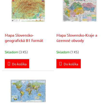
p
r
i
o
s
d
p
u
r
k
o
t
d
Mapa Slovensko-
Mapa Slovensko-Kraje a
o
u
geografická B1 formát
územné obvody
v
k
t
Skladom
(3 KS)
Skladom
(1 KS)
o
v
Do košíka
Do košíka