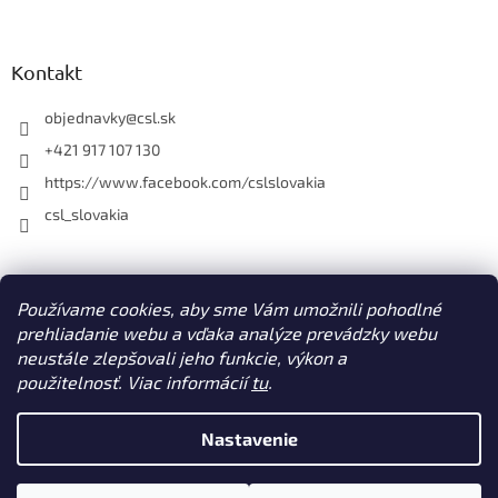
y
v
ý
Kontakt
p
i
objednavky
@
csl.sk
s
u
+421 917 107 130
https://www.facebook.com/cslslovakia
csl_slovakia
Facebook
Používame cookies, aby sme Vám umožnili pohodlné
prehliadanie webu a vďaka analýze prevádzky webu
neustále zlepšovali jeho funkcie, výkon a
použitelnosť. Viac informácií
tu
.
Vytvoril Shoptet
Nastavenie
Copyright 2026
CSL s. r. o. www.csl.sk
. Všetky práva vyhradené.