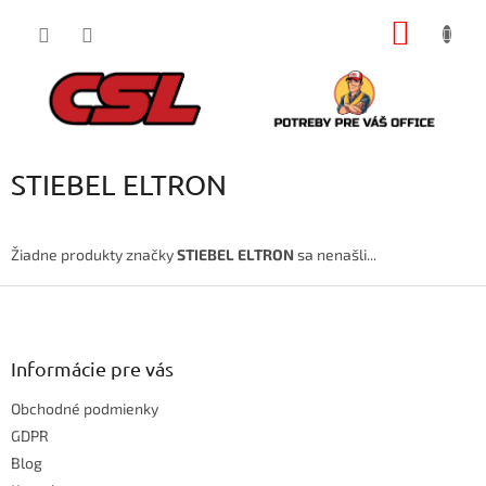
Prejsť
NÁKU
na
obsah
KOŠÍK
STIEBEL ELTRON
Žiadne produkty značky
STIEBEL ELTRON
sa nenašli...
Z
á
p
ä
Informácie pre vás
t
Obchodné podmienky
i
e
GDPR
Blog