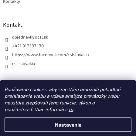
Kontakty
Kontakt
objednavky
@
csl.sk
+421 917 107 130
https://www.facebook.com/cslslovakia
csl_slovakia
Facebook
Používame cookies, aby sme Vám umožnili pohodlné
prehliadanie webu a vďaka analýze prevádzky webu
neustále zlepšovali jeho funkcie, výkon a
použitelnosť. Viac informácií
tu
.
Vytvoril Shoptet
Nastavenie