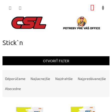
Prejsť
NÁKU
na
obsah
KOŠÍK
Stick`n
OTVORIŤ FILTER
R
a
Odporúčame
Najlacnejšie
Najdrahšie
Najpredávanejšie
d
e
Abecedne
n
i
V
e
ý
p