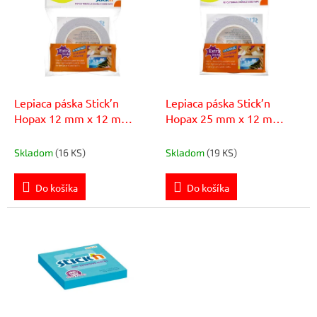
p
r
i
o
s
d
p
u
r
k
o
t
d
Lepiaca páska Stick’n
Lepiaca páska Stick’n
o
u
Hopax 12 mm x 12 m
Hopax 25 mm x 12 m
v
k
obojstranná odnímateľná
obojstranná odnímateľná
t
Skladom
(16 KS)
Skladom
(19 KS)
o
v
Do košíka
Do košíka