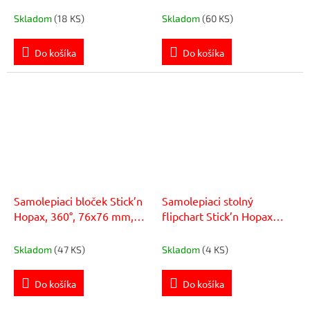
Kraft a pastel
Skladom
(18 KS)
Skladom
(60 KS)
Do košíka
Do košíka
Samolepiaci bloček Stick’n
Samolepiaci stolný
Hopax, 360°, 76x76 mm,
flipchart Stick’n Hopax
zelený
58x50cm 20 listov
Skladom
(47 KS)
Skladom
(4 KS)
Do košíka
Do košíka