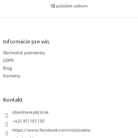
12
položiek celkom
O
v
Z
l
á
á
d
p
a
ä
Informácie pre vás
c
t
i
Obchodné podmienky
i
e
e
GDPR
p
r
Blog
v
Kontakty
k
y
v
ý
Kontakt
p
i
objednavky
@
csl.sk
s
u
+421 917 107 130
https://www.facebook.com/cslslovakia