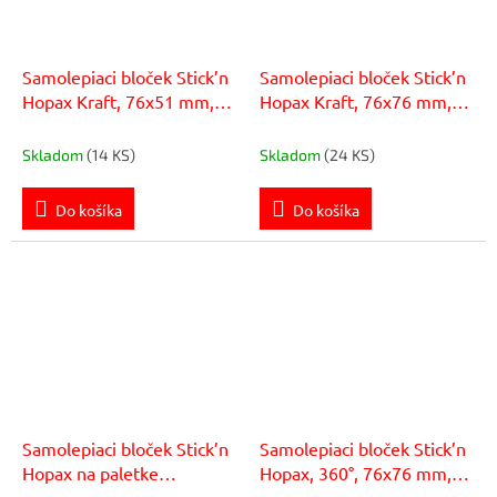
Samolepiaci bloček Stick’n
Samolepiaci bloček Stick’n
Hopax Kraft, 76x51 mm,
Hopax Kraft, 76x76 mm,
prírodná hnedá
prírodná hnedá
Skladom
(14 KS)
Skladom
(24 KS)
Do košíka
Do košíka
Samolepiaci bloček Stick’n
Samolepiaci bloček Stick’n
Hopax na paletke
Hopax, 360°, 76x76 mm,
76x76mm 400 lístkov mix
ružový