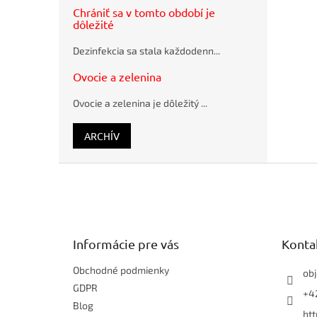
CONNECT
Chrániť sa v tomto období je
2.0, 4 GB
dôležité
Guľôčkové
pero
Dezinfekcia sa stala každodenn...
Schneider
K15 modré
Ovocie a zelenina
plastové
Ovocie a zelenina je dôležitý ...
ARCHÍV
Z
á
p
ä
t
Informácie pre vás
Konta
i
e
Obchodné podmienky
ob
GDPR
+42
Blog
ht