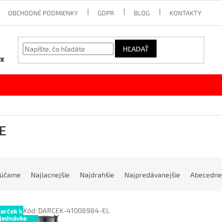
OBCHODNÉ PODMIENKY
GDPR
BLOG
KONTAKTY
HĽADAŤ
E
rúčame
Najlacnejšie
Najdrahšie
Najpredávanejšie
Abecedne
Kód:
DARCEK-41008984-EL
arček k
jednávke