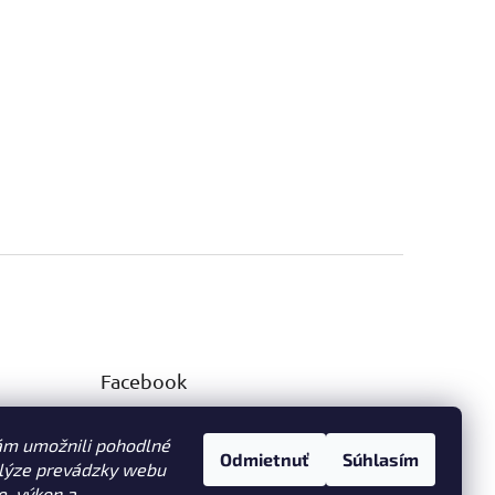
Facebook
ám umožnili pohodlné
Odmietnuť
Súhlasím
alýze prevádzky webu
e, výkon a