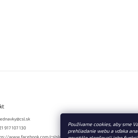
kt
jednavky
@
csl.sk
Používame cookies, aby sme V
1 917 107 130
prehliadanie webu a vďaka an
tps://www.facebook.com/cslslo
neustále zlepšovali jeho funkci