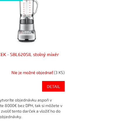
K - SBL620SIL stolný mixér
Nie je možné objednať
(3 KS)
DETAIL
vytvoríte objednávku aspoň v
e 8000€ bez DPH, tak si môžete v
 zvoliť tento darček a vložiť ho do
 objednávky.
O