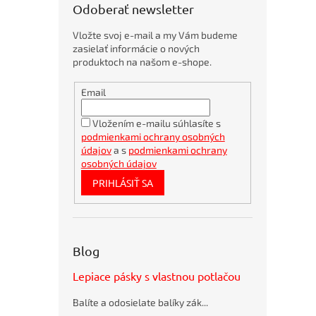
u
Odoberať newsletter
k
t
Vložte svoj e-mail a my Vám budeme
o
zasielať informácie o nových
v
produktoch na našom e-shope.
Obálky
Email
kartónové
A4
360x275mm
Vložením e-mailu súhlasíte s
podmienkami ochrany osobných
Bambusové
pero
údajov
a s
podmienkami ochrany
BORGO
osobných údajov
STRAW
PRIHLÁSIŤ SA
natur
Bublinkové
obálky
recyklované
SUMO
Blog
28,5x36cm
hnedé
Lepiace pásky s vlastnou potlačou
Flash
disk USB
Balíte a odosielate balíky zák...
Q-