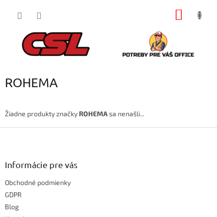
Prejsť
NÁKU
na
obsah
KOŠÍK
ROHEMA
Žiadne produkty značky
ROHEMA
sa nenašli...
Z
á
p
ä
Informácie pre vás
t
Obchodné podmienky
i
e
GDPR
Blog