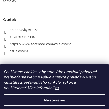
Kontakty
Kontakt
objednavky
@
csl.sk
+421 917 107 130
https://www.facebook.com/cslslovakia
csl_slovakia
Facebook
Používame cookies, aby sme Vám umožnili pohodlné
prehliadanie webu a vďaka analýze prevádzky webu
neustále zlepšovali jeho funkcie, výkon a
použitelnosť. Viac informácií
tu
.
Vytvoril Shoptet
Nastavenie