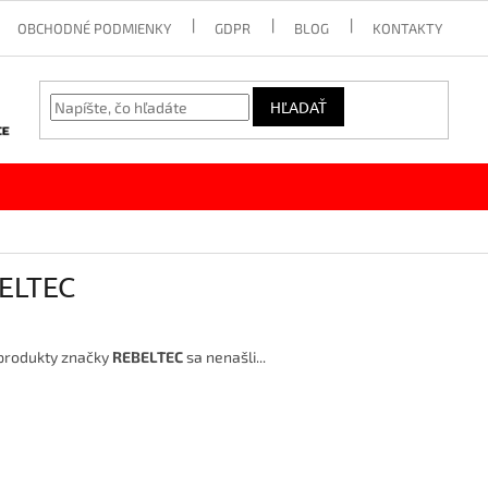
OBCHODNÉ PODMIENKY
GDPR
BLOG
KONTAKTY
HĽADAŤ
ELTEC
produkty značky
REBELTEC
sa nenašli...