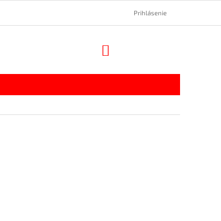
Prihlásenie
NÁKUPNÝ
KOŠÍK