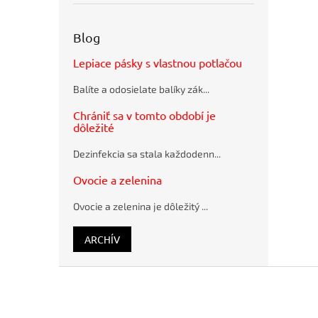
obálky
recyklované
SUMO
Blog
28,5x36cm
hnedé
Lepiace pásky s vlastnou potlačou
Guľôčkové
pero
Balíte a odosielate balíky zák...
Schneider
K15 modré
Chrániť sa v tomto období je
plastové
dôležité
Pramenitá
voda
Dezinfekcia sa stala každodenn...
Rajec
nesýtená
Ovocie a zelenina
12 x 0,33 ℓ
Ovocie a zelenina je dôležitý ...
ARCHÍV
Z
á
p