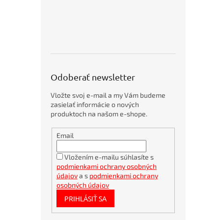
o
p
5
p
r
o
d
u
Odoberať newsletter
k
t
Vložte svoj e-mail a my Vám budeme
o
zasielať informácie o nových
v
produktoch na našom e-shope.
Obálky
Email
kartónové
A4
360x275mm
Vložením e-mailu súhlasíte s
podmienkami ochrany osobných
Bambusové
pero
údajov
a s
podmienkami ochrany
BORGO
osobných údajov
STRAW
PRIHLÁSIŤ SA
natur
Bublinkové