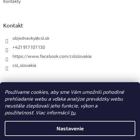
Kontakty
Kontakt
objednavky
@
csl.sk
+421 917 107 130
https://www.facebook.com/cslslovakia
csl_slovakia
Facebook
Používame cookies, aby sme Vám umožnili pohodlné
prehliadanie webu a vďaka analýze prevádzky webu
neustále zlepšovali jeho funkcie, výkon a
použitelnosť. Viac informácií
tu
.
Vytvoril Shoptet
Nastavenie