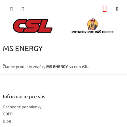
Prejsť
NÁKU
na
obsah
KOŠÍK
MS ENERGY
Žiadne produkty značky
MS ENERGY
sa nenašli...
Z
á
p
ä
Informácie pre vás
t
Obchodné podmienky
i
e
GDPR
Blog