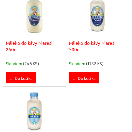
p
r
i
o
s
d
p
u
r
k
o
t
d
Mlieko do kávy Maresi
Mlieko do kávy Maresi
o
u
250g
500g
v
k
t
Skladom
(246 KS)
Skladom
(1782 KS)
o
v
Do košíka
Do košíka