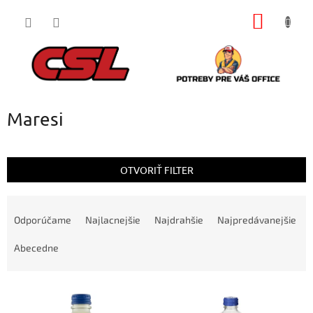
Prejsť
NÁKU
na
obsah
KOŠÍK
Maresi
OTVORIŤ FILTER
R
a
Odporúčame
Najlacnejšie
Najdrahšie
Najpredávanejšie
d
e
Abecedne
n
i
V
e
ý
p