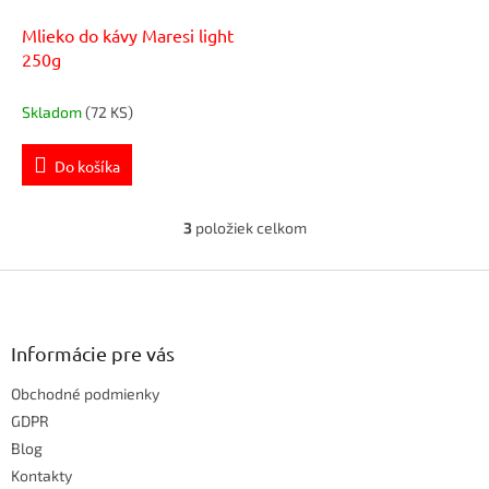
Mlieko do kávy Maresi light
250g
Skladom
(72 KS)
Do košíka
3
položiek celkom
O
v
Z
l
á
á
d
p
a
ä
Informácie pre vás
c
t
i
Obchodné podmienky
i
e
e
GDPR
p
r
Blog
v
Kontakty
k