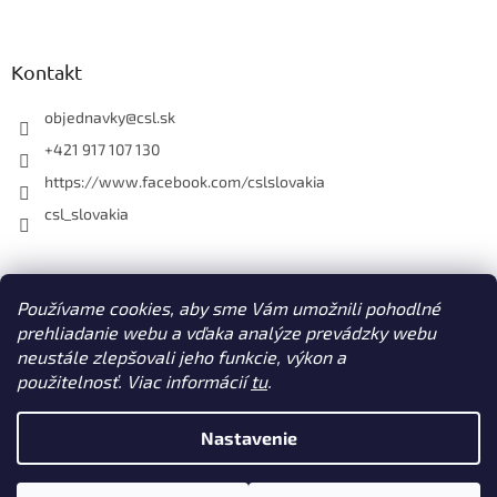
y
v
ý
Kontakt
p
i
objednavky
@
csl.sk
s
u
+421 917 107 130
https://www.facebook.com/cslslovakia
csl_slovakia
Facebook
Používame cookies, aby sme Vám umožnili pohodlné
prehliadanie webu a vďaka analýze prevádzky webu
neustále zlepšovali jeho funkcie, výkon a
použitelnosť. Viac informácií
tu
.
Vytvoril Shoptet
Nastavenie
Copyright 2026
CSL s. r. o. www.csl.sk
. Všetky práva vyhradené.