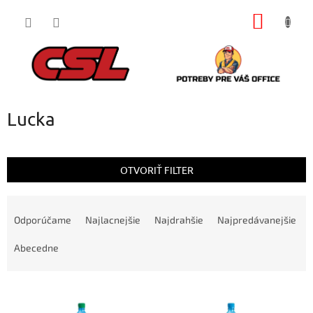
Prejsť
NÁKU
na
obsah
KOŠÍK
Lucka
OTVORIŤ FILTER
R
a
Odporúčame
Najlacnejšie
Najdrahšie
Najpredávanejšie
d
e
Abecedne
n
i
V
e
ý
p