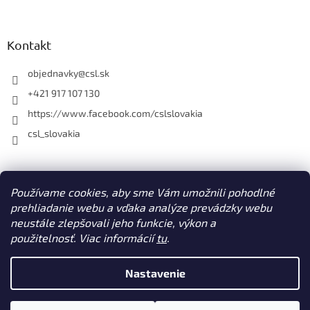
y
v
ý
Kontakt
p
i
objednavky
@
csl.sk
s
u
+421 917 107 130
https://www.facebook.com/cslslovakia
csl_slovakia
Facebook
Používame cookies, aby sme Vám umožnili pohodlné
prehliadanie webu a vďaka analýze prevádzky webu
neustále zlepšovali jeho funkcie, výkon a
použitelnosť. Viac informácií
tu
.
Vytvoril Shoptet
Nastavenie
Copyright 2026
CSL s. r. o. www.csl.sk
. Všetky práva vyhradené.