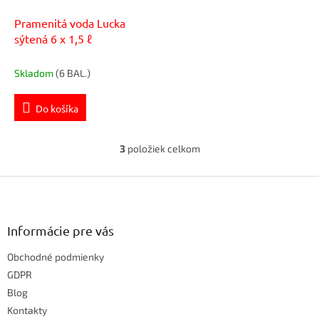
Pramenitá voda Lucka
sýtená 6 x 1,5 ℓ
Skladom
(6 BAL.)
Do košíka
3
položiek celkom
O
v
Z
l
á
á
d
p
a
ä
Informácie pre vás
c
t
i
Obchodné podmienky
i
e
e
GDPR
p
r
Blog
v
Kontakty
k