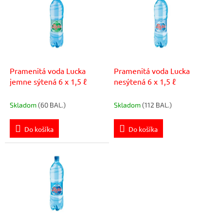
p
r
i
o
s
d
p
u
r
k
o
t
d
Pramenitá voda Lucka
Pramenitá voda Lucka
o
u
jemne sýtená 6 x 1,5 ℓ
nesýtená 6 x 1,5 ℓ
v
k
t
Skladom
(60 BAL.)
Skladom
(112 BAL.)
o
v
Do košíka
Do košíka