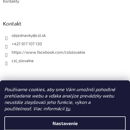
Kontakty
Kontakt
objednavky
@
csl.sk
+421 917 107 130
https://www.facebook.com/cslslovakia
csl_slovakia
Facebook
Používame cookies, aby sme Vám umožnili pohodlné
CSL s. r. o. www.csl.sk
prehliadanie webu a vďaka analýze prevádzky webu
neustále zlepšovali jeho funkcie, výkon a
použitelnosť. Viac informácií
tu
.
Vytvoril Shoptet
Nastavenie