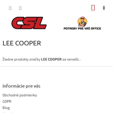
Prejsť
NÁKU
na
obsah
KOŠÍK
LEE COOPER
Žiadne produkty značky
LEE COOPER
sa nenašli...
Z
á
p
ä
Informácie pre vás
t
Obchodné podmienky
i
e
GDPR
Blog