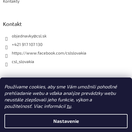
Kontakty
Kontakt
objednavky
@
csl.sk
+421 917 107 130
https://www.facebook.com/cslslovakia
csl_slovakia
Facebook
Používame cookies, aby sme Vám umožnili pohodlné
prehliadanie webu a vďaka analýze prevádzky webu
neustále zlepšovali jeho funkcie, výkon a
použitelnosť. Viac informácií
tu
.
Vytvoril Shoptet
Nastavenie