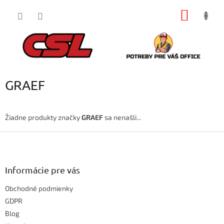
Prejsť
NÁKU
na
obsah
KOŠÍK
GRAEF
Žiadne produkty značky
GRAEF
sa nenašli...
Z
á
p
ä
Informácie pre vás
t
Obchodné podmienky
i
e
GDPR
Blog