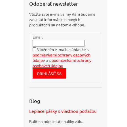
u
Odoberať newsletter
k
t
Vložte svoj e-mail a my Vám budeme
o
zasielať informácie o nových
v
produktoch na našom e-shope.
Obálky
Email
kartónové
A4
360x275mm
Vložením e-mailu súhlasíte s
podmienkami ochrany osobných
Bambusové
pero
údajov
a s
podmienkami ochrany
BORGO
osobných údajov
STRAW
PRIHLÁSIŤ SA
natur
Bublinkové
obálky
recyklované
SUMO
Blog
28,5x36cm
hnedé
Lepiace pásky s vlastnou potlačou
Flash
disk USB
Balíte a odosielate balíky zák...
Q-