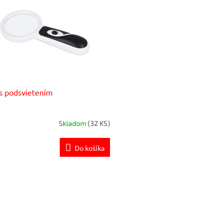
s podsvietením
Skladom
(32 KS)
Do košíka
O
v
l
á
d
a