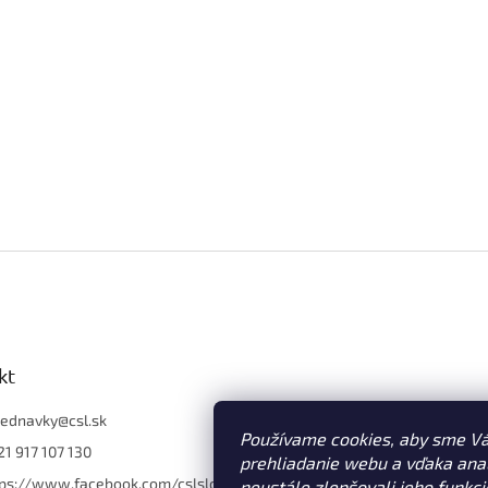
kt
jednavky
@
csl.sk
Používame cookies, aby sme V
1 917 107 130
prehliadanie webu a vďaka an
tps://www.facebook.com/cslslo
neustále zlepšovali jeho funkci