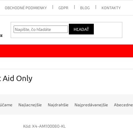
OBCHODNÉ PODMIENKY
GDPR
BLOG
KONTAKTY
HĽADAŤ
t Aid Only
rúčame
Najlacnejšie
Najdrahšie
Najpredávanejšie
Abecedne
Kód:
X4-AM100080-KL