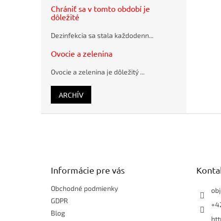
CONNECT
Chrániť sa v tomto období je
2.0, 4 GB
dôležité
Guľôčkové
pero
Dezinfekcia sa stala každodenn...
Schneider
K15 modré
Ovocie a zelenina
plastové
Ovocie a zelenina je dôležitý ...
ARCHÍV
Z
á
p
ä
t
Informácie pre vás
Konta
i
e
Obchodné podmienky
ob
GDPR
+42
Blog
ht