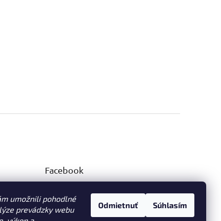
Facebook
ám umožnili pohodlné
Odmietnuť
Súhlasím
alýze prevádzky webu
e, výkon a