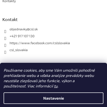
Kontakty
Kontakt
objednavky
@
csl.sk
+421 917 107 130
https://www.facebook.com/cslslovakia
csl_slovakia
Facebook
Používame cookies, aby sme Vám umožnili pohodlné
prehliadanie webu a vďaka analýze prevádzky webu
neustále zlepšovali jeho funkcie, výkon a
použitelnosť. Viac informácií
tu
.
Vytvoril Shoptet
Nastavenie