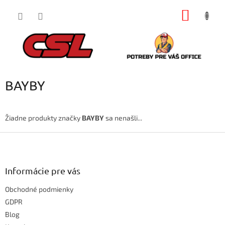
Prejsť
NÁKU
na
obsah
KOŠÍK
BAYBY
Žiadne produkty značky
BAYBY
sa nenašli...
Z
á
p
ä
Informácie pre vás
t
Obchodné podmienky
i
e
GDPR
Blog